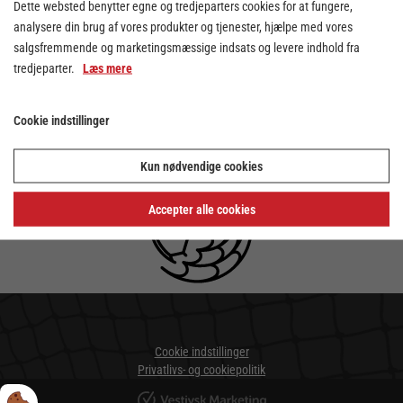
Dette websted benytter egne og tredjeparters cookies for at fungere,
Thyborøn Håndbold kalde sig liga-hold. Det
analysere din brug af vores produkter og tjenester, hjælpe med vores
skete efter at holdet i går aftes på
salgsfremmende og marketingsmæssige indsats og levere indhold fra
overbevisende facon vandt ude over Team
tredjeparter.
Læs mere
Sydhavsøerne med 22-34. Da den første
kamp også blev vundet af LTH, var sagen
klar.
Cookie indstillinger
Kun nødvendige cookies
Accepter alle cookies
Cookie indstillinger
Privatlivs- og cookiepolitik