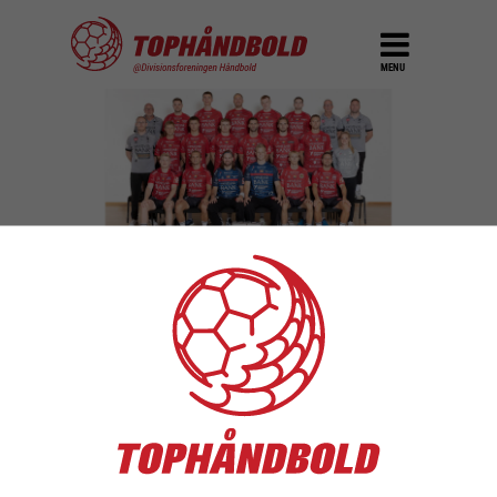
MENU
Lemvig-Thyborøn
Håndbold klarer
skærerne
DEL
18. maj 2023
Også efter sommerpausen kan Lemvig-