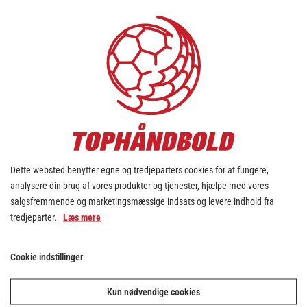
Han kan endnu – den gamle :o)
KIF Kolding Københavns alsidige venstre
back, Bo Spellerberg, strålede over alle i
888ligaen i december. Over fem kampe
bidrog han blandt andet med 25 mål i frit
spil, 13 straffekast af 14 mulige, 20 assists
og 5 tilkæmpede straffekast.
Imponerende godt gået af den 38-årige
spillende legende - stort tillykke med
udnævnelsen!
Dette websted benytter egne og tredjeparters cookies for at fungere,
analysere din brug af vores produkter og tjenester, hjælpe med vores
salgsfremmende og marketingsmæssige indsats og levere indhold fra
Elementet er blokeret
tredjeparter.
Læs mere
Adgangen til elementet er blevet begrænset, da
Cookie indstillinger
du ikke har accepteret de påkrævede cookies.
Denne foranstaltning er truffet for at overholde
gældende databeskyttelseslovgivning. Du kan
Kun nødvendige cookies