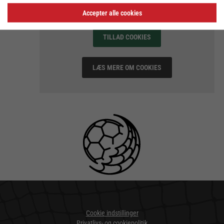
få adgang til elementet ved at acceptere
cookies for elementet.
Accepter alle cookies
TILLAD COOKIES
LÆS MERE OM COOKIES
Cookie indstillinger
Privatlivs- og cookiepolitik