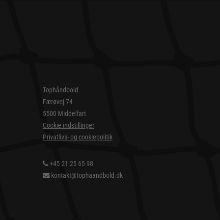
Tophåndbold
Færøvej 74
5500 Middelfart
Cookie indstillinger
Privatlivs- og cookiepolitik
+45 21 25 65 98
kontakt@tophaandbold.dk