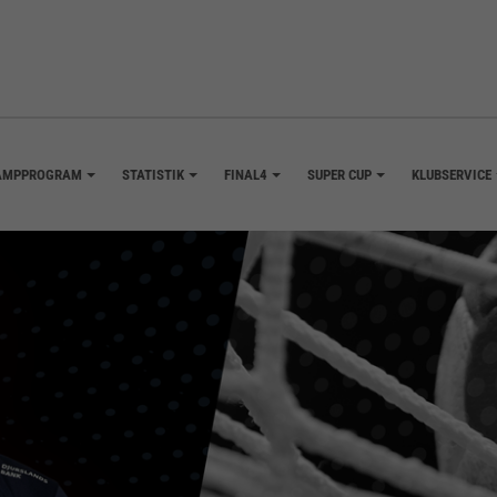
AMPPROGRAM
STATISTIK
FINAL4
SUPER CUP
KLUBSERVICE
+
+
+
+