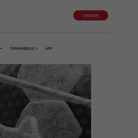
Livescore
TOPHÅNDBOLD
APP
+
+