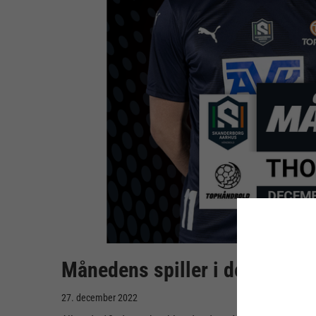
Månedens spiller i december 
27. december 2022