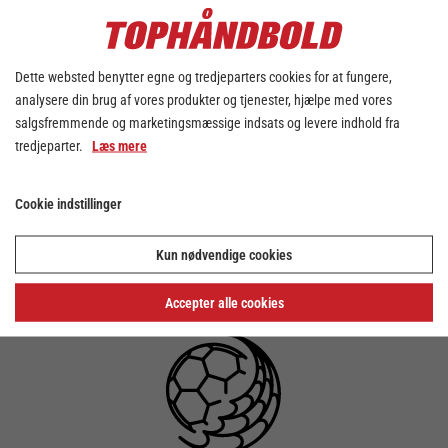
fantastiske måneder, og den hårdt-skydende
højre back kan nu glæde sig over at være
bedste spiller i Herre Håndbold Ligaen i
Dette websted benytter egne og tredjeparters cookies for at fungere,
marts måned, som han var det tilbage i
analysere din brug af vores produkter og tjenester, hjælpe med vores
oktober.
salgsfremmende og marketingsmæssige indsats og levere indhold fra
Øris har over 3 kampe i marts for
tredjeparter.
Læs mere
Bjerringbro-Silkeborg scoret 20 mål samt
leveret 12 assists, der tilsammen har givet
et MEP tal på 15,6 (5,2/kamp).
Cookie indstillinger
Stort tillykke til Øris og BSV!
Kun nødvendige cookies
Accepter alle cookies