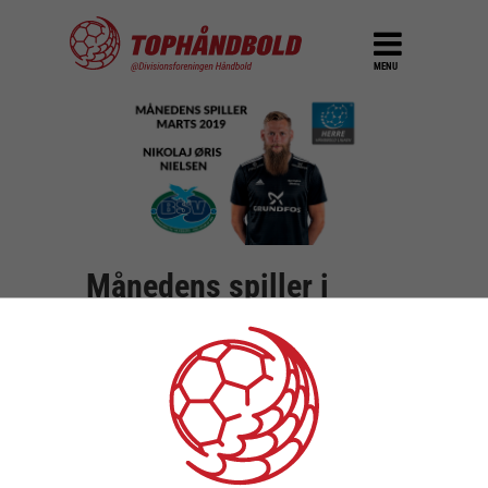
MENU
Månedens spiller i
marts: Nikolaj Øris
Nielsen
DEL
3. april 2019
VM-guldvinder Nikolaj Øris har haft et par