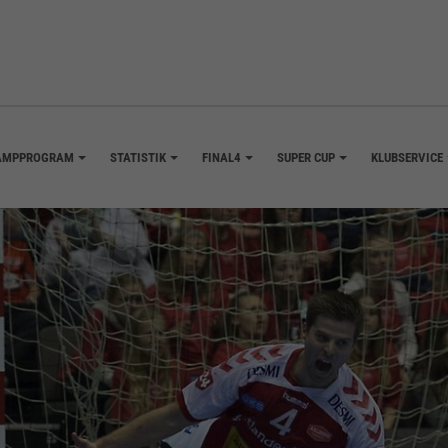
AMPPROGRAM
STATISTIK
FINAL4
SUPER CUP
KLUBSERVICE
+
+
+
+