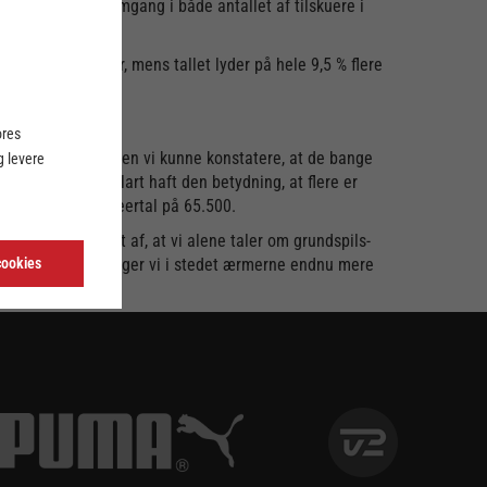
tastisk med fremgang i både antallet af tilskuere i
uere end året før, mens tallet lyder på hele 9,5 % flere
ores
 transmissioner, men vi kunne konstatere, at de bange
 levere
n, og det har klart haft den betydning, at flere er
gennemsnitligt seertal på 65.500.
indst set i lyset af, at vi alene taler om grundspils-
ligevel, for nu smøger vi i stedet ærmerne endnu mere
cookies