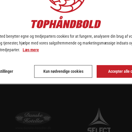
 og på Tv er massiv. Starten på håndboldsæsonen har således været fan
ærmene.
ledes konstateres at 888ligaen samlet havde besøg af 4.5 % flere tilsk
. Direktør i Divisionsforeningen Thomas Christensen forklarer:
ed benytter egne og tredjeparters cookies for at fungere, analysere din brug af v
dviklingen af tilskuertal og seertal, da TV 2 Sport øgede antallet af
og tjenester, hjælpe med vores salgsfremmende og marketingsmæssige indsats og
har mere end 160 ligakampe været sendt på TV 2 og TV 2 Sport per sæso
 tredjeparter.
Læs mere
17 havde TV 2 Sport en fremgang på hele 14 %, hvilket svarer til et 
2 Sport så på 74.584, hvilket må siges at være et fantastisk tal ikke m
tillinger
ilskampene. Det er svært at få armene ned over, men det gør vi nu al
Kun nødvendige cookies
Accepter alle 
den, som Danmarks bedste og mest populære familiesport.