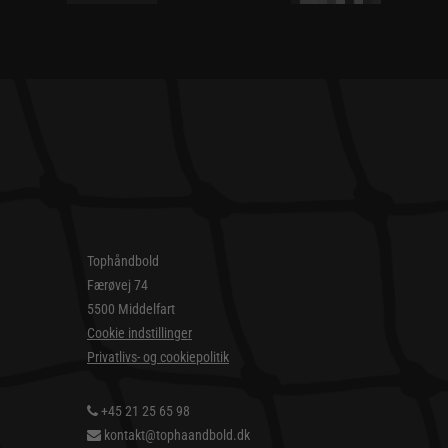
Tophåndbold
Færøvej 74
5500 Middelfart
Cookie indstillinger
Privatlivs- og cookiepolitik
+45 21 25 65 98
kontakt@tophaandbold.dk