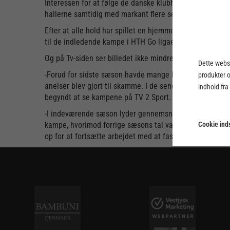
Interessen for at følge de danske klubhold på lægterne
hallerne samtidig med markant flere seere foran Tv-sk
Efter at alle hold har spillet en hjemmekamp, kan det så
til de indledende kampe i HTH Go ligaen.
Og på Tv-siden ser billedet ikke mindre imponerende ud
Dette webst
-Forud for sidste sæson havde mange bange anelser for u
produkter 
anelser blev gjort til skamme. I de seneste to sæsoner 
indhold fra
begyndt at se kampene på TV 2 Sport. I sæsonen 2016/20
-I indeværende sæson lyder gennemsnits-seertallet på TV 
Cookie inds
kampe, hvorimod forrige sæsons tal var inklusive slutsp
op for at fortsætte arbejdet med at fastholde håndbol