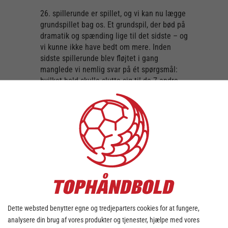
26. spillerunde er spillet, og vi kan nu lægge
grundspillet bag os. Et grundspil, der bød på
dramatik og spænding lige til det sidste – og
vi kunne ikke have bedt om mere. Inden
sidste spillerunde blev fløjtet i gang
manglede vi nemlig svar på ét spørgsmål:
hvilket hold skulle slutte sig til de 7 andre
hold, der allerede var sikret en plads i
slutspillet?
Det var nemlig allerede afgjort, at Grindsted
skal en tur i 1. Division efter sommerpausen,
og Aalborg Håndbold, SAH, GOG, Mors-Thy,
Skjern, TTH og BSH var sikret en plads i
slutspillet.
Kampen om den sidste plads blandt de
bedste 8 skulle derfor afgøres blandt
Fredericia HK, med 22 point, og TMS
Dette websted benytter egne og tredjeparters cookies for at fungere,
Ringsted, Sønderjyske Herrehåndbold og
analysere din brug af vores produkter og tjenester, hjælpe med vores
Ribe-Esbjerg HH, der alle lå med 20 point