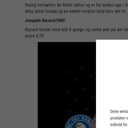
Young fortsætter de flotte takter og er for anden uge 
ditto antal forsøg og en enkelt erobret bold blev det til
Joaquim Nazaré/SKH:
Nazaré fyrede mod mål 8 gange og ramte plet på det hel
score 6,39.
Dette webst
produkter 
indhold fra