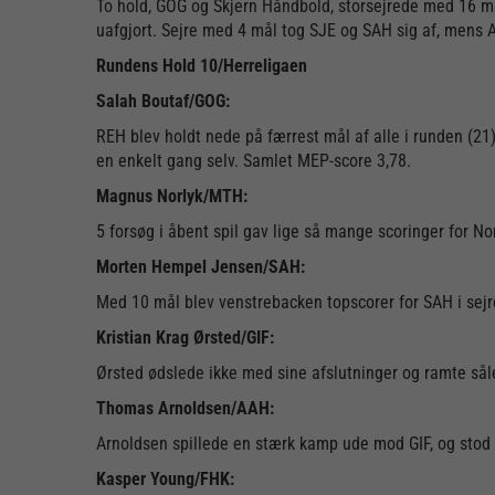
To hold, GOG og Skjern Håndbold, storsejrede med 16 
uafgjort. Sejre med 4 mål tog SJE og SAH sig af, mens
Rundens Hold 10/Herreligaen
Salah Boutaf/GOG:
REH blev holdt nede på færrest mål af alle i runden (2
en enkelt gang selv. Samlet MEP-score 3,78.
Magnus Norlyk/MTH:
5 forsøg i åbent spil gav lige så mange scoringer for Nor
Morten Hempel Jensen/SAH:
Med 10 mål blev venstrebacken topscorer for SAH i sejr
Kristian Krag Ørsted/GIF:
Ørsted ødslede ikke med sine afslutninger og ramte sål
Thomas Arnoldsen/AAH:
Arnoldsen spillede en stærk kamp ude mod GIF, og stod 
Kasper Young/FHK: