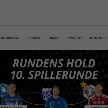
AMPPROGRAM
STATISTIK
FINAL4
SUPER CUP
KLUBSERVICE
+
+
+
+