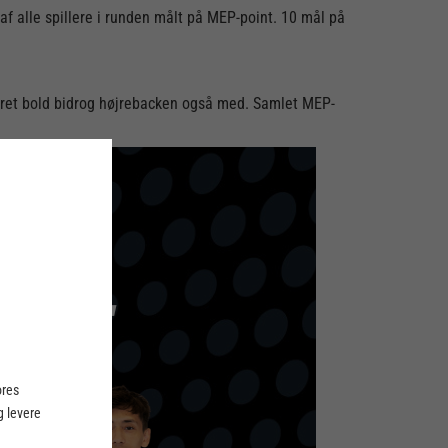
f alle spillere i runden målt på MEP-point. 10 mål på
obret bold bidrog højrebacken også med. Samlet MEP-
ores
 levere