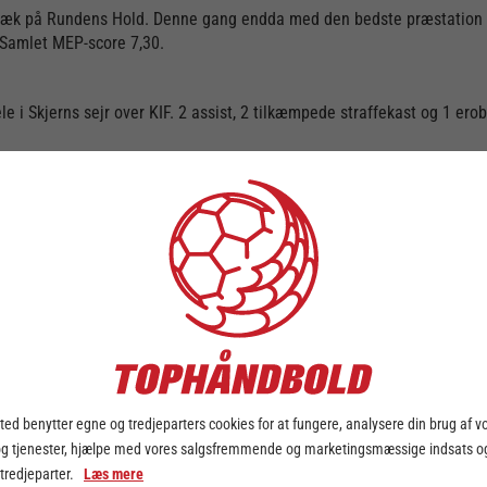
i træk på Rundens Hold. Denne gang endda med den bedste præstation a
. Samlet MEP-score 7,30.
e i Skjerns sejr over KIF. 2 assist, 2 tilkæmpede straffekast og 1 er
ed benytter egne og tredjeparters cookies for at fungere, analysere din brug af v
og tjenester, hjælpe med vores salgsfremmende og marketingsmæssige indsats og
 tredjeparter.
Læs mere