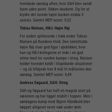
formåede søndag aften, hvor SAH blev sendt
hjem uden point. Sikken skudarm. Og for at
krydre det lavede højre backen endda 5
assists. Samlet MEP-score: 9,52
Tobias Nielsen, HØJ: Højre fløj
For anden spillerunde i træk ender Tobias
Nielsen på Rundens Hold. Den talentfulde
højre fløj viser god figur i øjeblikket, hvor
han og HØJ-kollegerne er inde i en god
stime med tre vundne kampe i streg. Nielsen
holder hovedet koldt i tilspidsede situationer
– og så tilføjede han 8 mål til måltavlen den
søndag. Samlet MEP-score: 4,49
Andreas Søgaard, SAH: Streg
SAH og Søgaard har haft en magisk start på
sæsonen og har ligget stabilt i toppen. Men i
søndagens kamp mod Skjern Håndbold blev
tæppet alligevel revet væk under dem.