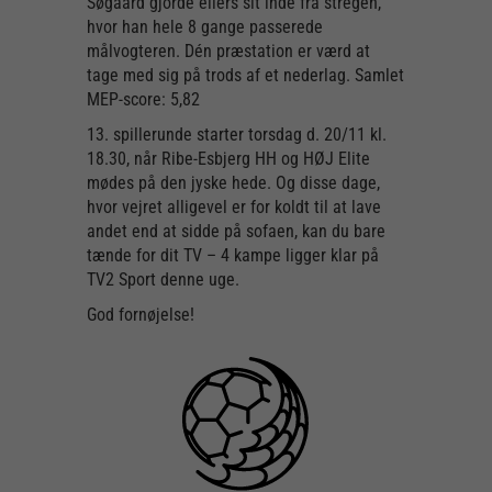
Søgaard gjorde ellers sit inde fra stregen,
hvor han hele 8 gange passerede
målvogteren. Dén præstation er værd at
tage med sig på trods af et nederlag. Samlet
MEP-score: 5,82
13. spillerunde starter torsdag d. 20/11 kl.
18.30, når Ribe-Esbjerg HH og HØJ Elite
mødes på den jyske hede. Og disse dage,
hvor vejret alligevel er for koldt til at lave
andet end at sidde på sofaen, kan du bare
tænde for dit TV – 4 kampe ligger klar på
TV2 Sport denne uge.
God fornøjelse!