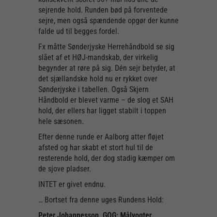
sejrende hold. Runden bød på forventede
sejre, men også spændende opgør der kunne
falde ud til begges fordel.
Fx måtte Sønderjyske Herrehåndbold se sig
slået af et HØJ-mandskab, der virkelig
begynder at røre på sig. Dén sejr betyder, at
det sjællandske hold nu er rykket over
Sønderjyske i tabellen. Også Skjern
Håndbold er blevet varme – de slog et SAH
hold, der ellers har ligget stabilt i toppen
hele sæsonen.
Efter denne runde er Aalborg atter fløjet
afsted og har skabt et stort hul til de
resterende hold, der dog stadig kæmper om
de sjove pladser.
INTET er givet endnu.
… Bortset fra denne uges Rundens Hold:
Peter Johannesson, GOG: Målvogter