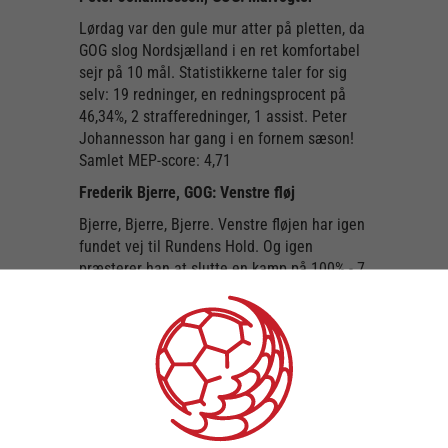
Lørdag var den gule mur atter på pletten, da
GOG slog Nordsjælland i en ret komfortabel
sejr på 10 mål. Statistikkerne taler for sig
selv: 19 redninger, en redningsprocent på
46,34%, 2 strafferedninger, 1 assist. Peter
Johannesson har gang i en fornem sæson!
Samlet MEP-score: 4,71
Frederik Bjerre, GOG: Venstre fløj
Bjerre, Bjerre, Bjerre. Venstre fløjen har igen
fundet vej til Rundens Hold. Og igen
præsterer han at slutte en kamp på 100% - 7
på 7 og en sejr over Nordsjælland. Vi ved
ikke, hvad de spiser dernede på Sydfyn, men
det må være godt for sigtekornet… Samlet
MEP-score: 5,2
Frederik Tilsted, SHH: Venstre back
’’Av min arm’’ får en helt ny betydning, når vi
taler om Frederik Tilsted, for hans arm må