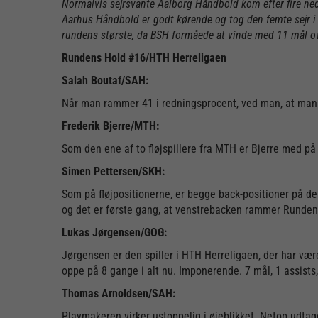
Normalvis sejrsvante Aalborg Håndbold kom efter fire ne
Aarhus Håndbold er godt kørende og tog den femte sejr i 
rundens største, da BSH formåede at vinde med 11 mål ove
Rundens Hold #16/HTH Herreligaen
Salah Boutaf/SAH:
Når man rammer 41 i redningsprocent, ved man, at man 
Frederik Bjerre/MTH:
Som den ene af to fløjspillere fra MTH er Bjerre med på 
Simen Pettersen/SKH:
Som på fløjpositionerne, er begge back-positioner på d
og det er første gang, at venstrebacken rammer Runden
Lukas Jørgensen/GOG:
Jørgensen er den spiller i HTH Herreligaen, der har være
oppe på 8 gange i alt nu. Imponerende. 7 mål, 1 assists
Thomas Arnoldsen/SAH:
Playmakeren virker ustoppelig i øjeblikket. Netop udta