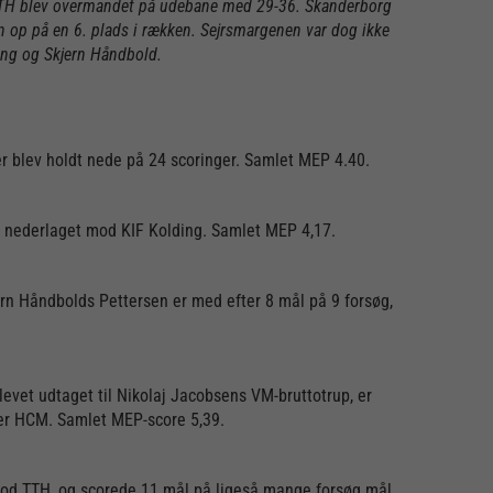
da LTH blev overmandet på udebane med 29-36. Skanderborg
n op på en 6. plads i rækken. Sejrsmargenen var dog ikke
ing og Skjern Håndbold.
 blev holdt nede på 24 scoringer. Samlet MEP 4.40.
n i nederlaget mod KIF Kolding. Samlet MEP 4,17.
rn Håndbolds Pettersen er med efter 8 mål på 9 forsøg,
levet udtaget til Nikolaj Jacobsens VM-bruttotrup, er
over HCM. Samlet MEP-score 5,39.
mod TTH, og scorede 11 mål på ligeså mange forsøg mål,