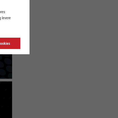
ores
 levere
cookies