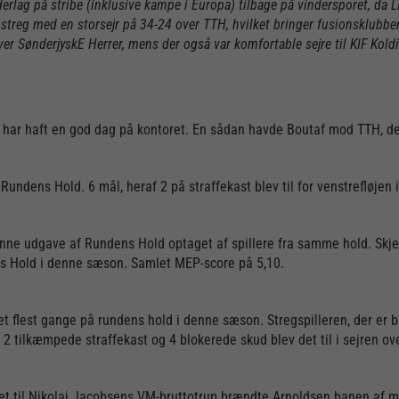
derlag på stribe (inklusive kampe i Europa) tilbage på vindersporet, 
streg med en storsejr på 34-24 over TTH, hvilket bringer fusionsklubbe
r SønderjyskE Herrer, mens der også var komfortable sejre til KIF Kold
har haft en god dag på kontoret. En sådan havde Boutaf mod TTH, der
Rundens Hold. 6 mål, heraf 2 på straffekast blev til for venstrefløje
enne udgave af Rundens Hold optaget af spillere fra samme hold. Skje
s Hold i denne sæson. Samlet MEP-score på 5,10.
t flest gange på rundens hold i denne sæson. Stregspilleren, der er b
, 2 tilkæmpede straffekast og 4 blokerede skud blev det til i sejren 
get til Nikolaj Jacobsens VM-bruttotrup brændte Arnoldsen banen af 