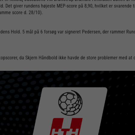
ld. Det giver rundens højeste MEP-score på 8,90, hvilket er svarende ti
 samme score d. 28/10).
undens Hold. 5 mål på 6 forsøg var signeret Pedersen, der rammer Ru
topscorer, da Skjern Håndbold ikke havde de store problemer med at o