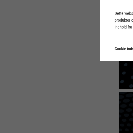
Dette webst
produkter 
indhold fra
Cookie inds