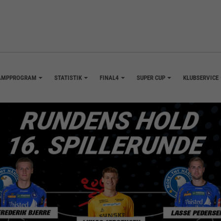
AMPPROGRAM
STATISTIK
FINAL4
SUPER CUP
KLUBSERVICE
+
+
+
+