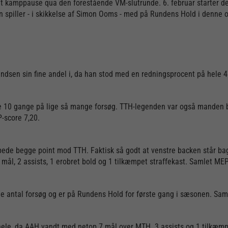
dømt kamppause qua den forestående VM-slutrunde. 6. februar starter
 spiller - i skikkelse af Simon Ooms - med på Rundens Hold i denne
andsen sin fine andel i, da han stod med en redningsprocent på hele 
 10 gange på lige så mange forsøg. TTH-legenden var også manden bag
-score 7,20.
ede begge point mod TTH. Faktisk så godt at venstre backen står bag
mål, 2 assists, 1 erobret bold og 1 tilkæmpet straffekast. Samlet MEP
nde antal forsøg og er på Rundens Hold for første gang i sæsonen. Sam
ele, da AAH vandt med netop 7 mål over MTH. 3 assists og 1 tilkæmpe