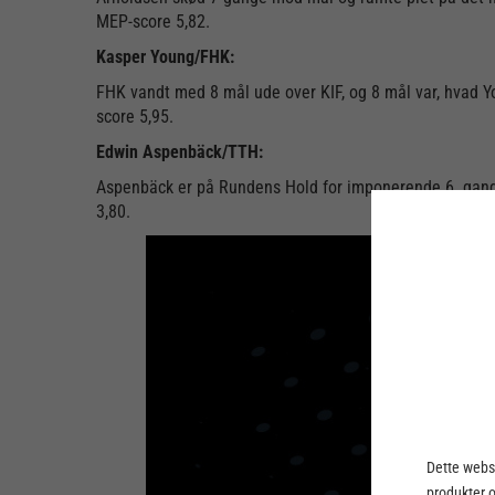
MEP-score 5,82.
Kasper Young/FHK:
FHK vandt med 8 mål ude over KIF, og 8 mål var, hvad You
score 5,95.
Edwin Aspenbäck/TTH:
Aspenbäck er på Rundens Hold for imponerende 6. gang 
3,80.
Dette webst
produkter 