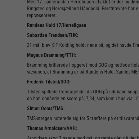
Med 17. spillerunde i Herreligaen afviklet er der nu 
Ringsted og Nordsjælland Håndbold. Førstnævnte har en
repræsenteret.
Rundens Hold 17/Herreligaen
Sebastian Frandsen/FHK:
21 mål blev KIF Kolding holdt nede på, og det havde Fr
Magnus Bramming/TTH:
Bramming brillerede i opgøret mod GOG og nettede hele
sæsonen, at Bramming er på Rundens Hold. Samlet MEP
Frederik Tilsted/GOG:
Tilsted spillede fremragende, da GOG på udebane snupp
da han opnåede en score på, 7,84, som kom i hus via 10 
Simon Ooms/TMS:
TMS-stregen noterede sig for 5 træffere på et tilsvare
Thomas Arnoldsen/AAH:
Arnoldsen skød 7 gange mod mål og ramte plet på det h