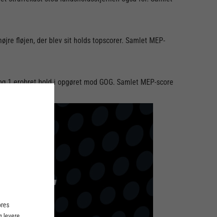
øjre fløjen, der blev sit holds topscorer. Samlet MEP-
og 1 erobret bold i opgøret mod GOG. Samlet MEP-score
ores
 levere