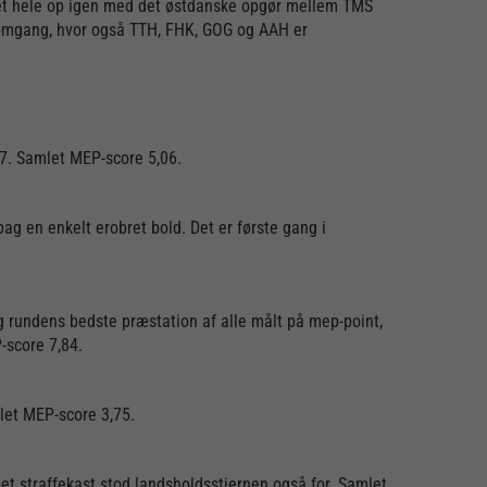
 det hele op igen med det østdanske opgør mellem TMS
 omgang, hvor også TTH, FHK, GOG og AAH er
47. Samlet MEP-score 5,06.
 en enkelt erobret bold. Det er første gang i
 rundens bedste præstation af alle målt på mep-point,
-score 7,84.
let MEP-score 3,75.
t straffekast stod landsholdsstjernen også for. Samlet