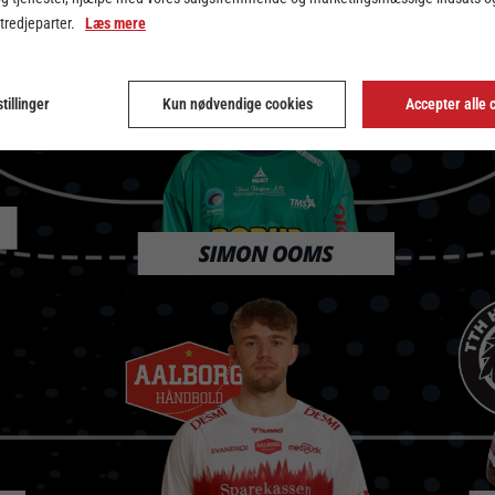
 tredjeparter.
Læs mere
tillinger
Kun nødvendige cookies
Accepter alle 