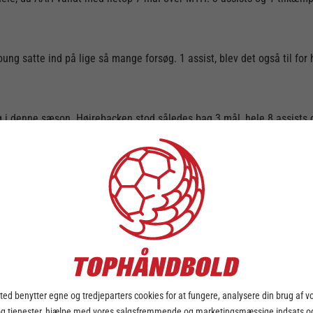
ng satte ind på lige så mange forsøg. 1 assist, blev det også til for h
i denne sæson. Højrebacken stod således bag 3 mål, hele 8 assists 
ed benytter egne og tredjeparters cookies for at fungere, analysere din brug af v
og tjenester, hjælpe med vores salgsfremmende og marketingsmæssige indsats og