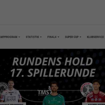
AMPPROGRAM
STATISTIK
FINAL4
SUPER CUP
KLUBSERVICE
+
+
+
+