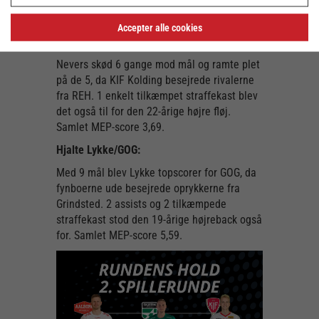
også havde næstsidste hånd på et enkelt
mål. Samlet MEP-score 6,47.
Accepter alle cookies
Viktor Nevers/KIF:
Nevers skød 6 gange mod mål og ramte plet
på de 5, da KIF Kolding besejrede rivalerne
fra REH. 1 enkelt tilkæmpet straffekast blev
det også til for den 22-årige højre fløj.
Samlet MEP-score 3,69.
Hjalte Lykke/GOG:
Med 9 mål blev Lykke topscorer for GOG, da
fynboerne ude besejrede oprykkerne fra
Grindsted. 2 assists og 2 tilkæmpede
straffekast stod den 19-årige højreback også
for. Samlet MEP-score 5,59.