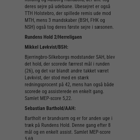
deres sejre på udebane. Ubesejret er også
TTH Holstebro, der spillede remis ude mod
MTH, mens 3 mandskaber (BSH, FHK og
NSH) også tog deres første sejre i sæsonen.
Rundens Hold 2/Herreligaen
Mikkel Løvkvist/BSH:
Bjerringbro-Silkeborgs modstander SAH, blev
det hold, der scorede færrest mål i runden
(26), og det var blandt andre takket været
Løvkvist, der stod med en stærk
redningsprocent på 42, mens han også både
scorede og assisterede en enkelt gang.
Samlet MEP-score 5,22.
Sebastian Barthold/AAH:
Bartholt er brandvarm og er for anden uge i
træk på Rundens Hold. Denne gang efter 8
mål og en enkelt assist. Samlet MEP-score
5,69.