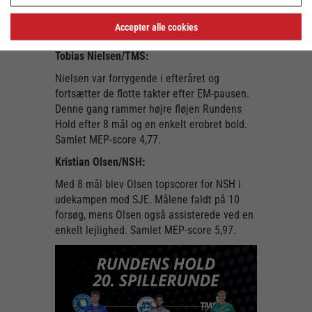
point. 8 mål, 4 assists, 1 tilkæmpet
straffekast og en erobret bold blev det til for
Accepter alle cookies
den snu playmaker. Samlet MEP-score 6,32.
Tobias Nielsen/TMS:
Nielsen var forrygende i efteråret og
fortsætter de flotte takter efter EM-pausen.
Denne gang rammer højre fløjen Rundens
Hold efter 8 mål og en enkelt erobret bold.
Samlet MEP-score 4,77.
Kristian Olsen/NSH:
Med 8 mål blev Olsen topscorer for NSH i
udekampen mod SJE. Målene faldt på 10
forsøg, mens Olsen også assisterede ved en
enkelt lejlighed. Samlet MEP-score 5,97.