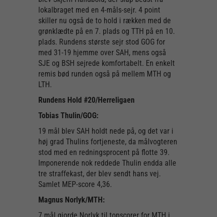
lokalbraget med en 4-måls-sejr. 4 point
skiller nu også de to hold i rækken med de
grønklædte på en 7. plads og TTH på en 10.
plads. Rundens største sejr stod GOG for
med 31-19 hjemme over SAH, mens også
SJE og BSH sejrede komfortabelt. En enkelt
remis bød runden også på mellem MTH og
LTH.
Rundens Hold #20/Herreligaen
Tobias Thulin/GOG:
19 mål blev SAH holdt nede på, og det var i
høj grad Thulins fortjeneste, da målvogteren
stod med en redningsprocent på flotte 39.
Imponerende nok reddede Thulin endda alle
tre straffekast, der blev sendt hans vej.
Samlet MEP-score 4,36.
Magnus Norlyk/MTH:
7 mål gjorde Norlyk til topscorer for MTH i