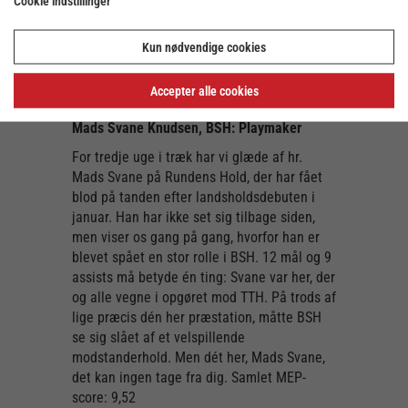
Cookie indstillinger
Wosniak & co. har gang i en historisk sæson
– og mon ikke venstre backen har høje
Kun nødvendige cookies
ambitioner for, hvordan sæsonen skal slutte,
når det nu er hans sidste i netop denne
Accepter alle cookies
grønne trøje? Samlet MEP-score: 7,77
Mads Svane Knudsen, BSH: Playmaker
For tredje uge i træk har vi glæde af hr.
Mads Svane på Rundens Hold, der har fået
blod på tanden efter landsholdsdebuten i
januar. Han har ikke set sig tilbage siden,
men viser os gang på gang, hvorfor han er
blevet spået en stor rolle i BSH. 12 mål og 9
assists må betyde én ting: Svane var her, der
og alle vegne i opgøret mod TTH. På trods af
lige præcis dén her præstation, måtte BSH
se sig slået af et velspillende
modstanderhold. Men dét her, Mads Svane,
det kan ingen tage fra dig. Samlet MEP-
score: 9,52