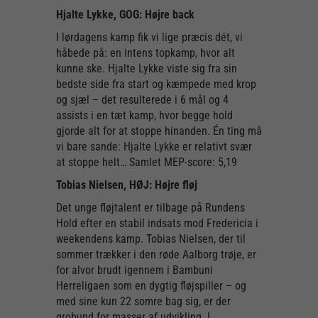
Hjalte Lykke, GOG: Højre back
I lørdagens kamp fik vi lige præcis dét, vi
håbede på: en intens topkamp, hvor alt
kunne ske. Hjalte Lykke viste sig fra sin
bedste side fra start og kæmpede med krop
og sjæl – det resulterede i 6 mål og 4
assists i en tæt kamp, hvor begge hold
gjorde alt for at stoppe hinanden. Én ting må
vi bare sande: Hjalte Lykke er relativt svær
at stoppe helt… Samlet MEP-score: 5,19
Tobias Nielsen, HØJ: Højre fløj
Det unge fløjtalent er tilbage på Rundens
Hold efter en stabil indsats mod Fredericia i
weekendens kamp. Tobias Nielsen, der til
sommer trækker i den røde Aalborg trøje, er
for alvor brudt igennem i Bambuni
Herreligaen som en dygtig fløjspiller – og
med sine kun 22 somre bag sig, er der
grobund for masser af udvikling. I