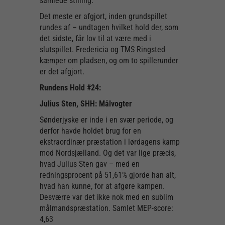
samlede stilling.
Det meste er afgjort, inden grundspillet
rundes af – undtagen hvilket hold der, som
det sidste, får lov til at være med i
slutspillet. Fredericia og TMS Ringsted
kæmper om pladsen, og om to spillerunder
er det afgjort.
Rundens Hold #24:
Julius Sten, SHH: Målvogter
Sønderjyske er inde i en svær periode, og
derfor havde holdet brug for en
ekstraordinær præstation i lørdagens kamp
mod Nordsjælland. Og det var lige præcis,
hvad Julius Sten gav – med en
redningsprocent på 51,61% gjorde han alt,
hvad han kunne, for at afgøre kampen.
Desværre var det ikke nok med en sublim
målmandspræstation. Samlet MEP-score:
4,63