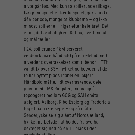
alvor går løs. Med kun to spillerunde tilbage,
før grundspillet er færdigspillet, går vi ind i
dén periode, mange af klubberne – og ikke
mindst spillerne – higer efter hele året. Det
er nu, det skal afgøres. Det nu, hvert minut
og mål tæller.
I 24. spillerunde fik vi serveret
verdensklasse håndbold på et sølvfad med
alverdens overraskelser som tilbehør – TTH
vandt fx over BSH, hvilket nu betyder, at de
to har byttet plads i tabellen. Skjern
Håndbold måtte, lidt overraskende, dele
point med TMS Ringsted, mens også
topopgøret mellem GOG og SAH endte
uafgjort. Aalborg, Ribe-Esbjerg og Fredericia
tog et par sikre sejre – og så måtte
Sønderjyske se sig slået af Nordsjælland,
hvilket nu betyder, at holdet fra syd har
bevæget sig ned på en 11 plads i den