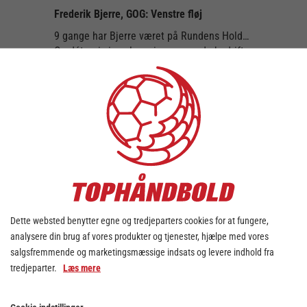
Frederik Bjerre, GOG: Venstre fløj
9 gange har Bjerre været på Rundens Hold…
Og dét er i sig selv en imponerende bedrift,
når vi kigger på de fløjtalenter, vi har i
Bambuni Herreligaen. Men Bjerre er tilbage
på holdet – og i denne runde er det især
hans kølige straffekastteknik, der skal
hyldes. For selvom han blot laver 2 mål fra
fløjen, scorer han på alle sine 7
straffechancer. Han er bare stabil, ham
Frederik Bjerre. Samlet MEP-score: 4,35
Oliver Wosniak, TMS: Venstre back
Oliver Wosniak er en af de mest scorende
Dette websted benytter egne og tredjeparters cookies for at fungere,
spillere i denne sæson – og i fredagens
analysere din brug af vores produkter og tjenester, hjælpe med vores
kamp mod Skjern viste han, hvor meget
salgsfremmende og marketingsmæssige indsats og levere indhold fra
kvalitet hans skudarm faktisk har. Wosniak
tredjeparter.
Læs mere
laver 11 mål ude bagfra og er én af
årsagerne til, at det sjællandske hold kan
spille lige op mod et hold som Skjern.