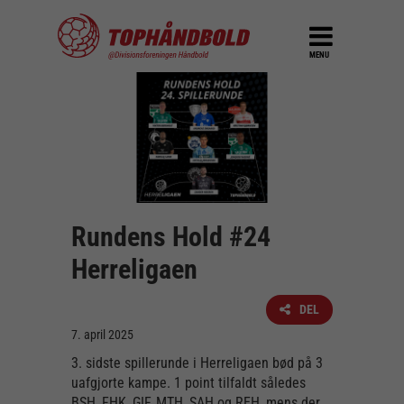
MENU
Rundens Hold #24
Herreligaen
DEL
7. april 2025
3. sidste spillerunde i Herreligaen bød på 3
uafgjorte kampe. 1 point tilfaldt således
BSH, FHK, GIF, MTH, SAH og REH, mens der