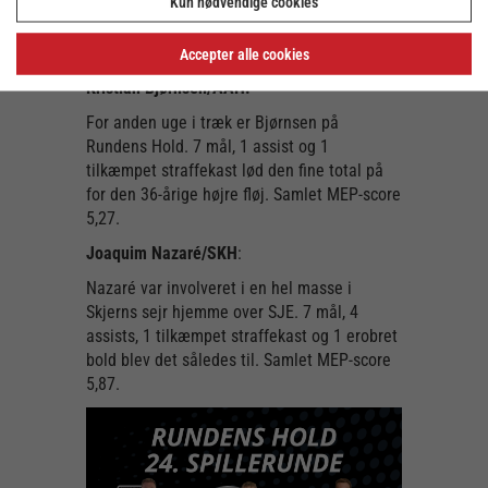
Kun nødvendige cookies
at den er lig med rundens allerbedste
præstation af alle spillere målt på MEP-
point. Samlet MEP-score 7,57.
Accepter alle cookies
Kristian Bjørnsen/AAH:
For anden uge i træk er Bjørnsen på
Rundens Hold. 7 mål, 1 assist og 1
tilkæmpet straffekast lød den fine total på
for den 36-årige højre fløj. Samlet MEP-score
5,27.
Joaquim Nazaré/SKH
:
Nazaré var involveret i en hel masse i
Skjerns sejr hjemme over SJE. 7 mål, 4
assists, 1 tilkæmpet straffekast og 1 erobret
bold blev det således til. Samlet MEP-score
5,87.