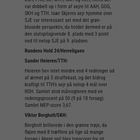
var dobbelt op i form af sejre til AAH, GOG,
SKH og TTH. Især Skjerns sejr hjemme over
SJE var interessant set med det grøn-
blusede perspektiv, da holdet dermed er på
den slutspilsgivende 8. plads med 3 point
ned til netop SJE på 9. pladsen.
Rundens Hold 24/Herreligaen
Sander Heieren/TTH:
Heieren hev intet mindre end 4 redninger ud
af ærmet på 5 straffekast, og det bidrog
kraftigt til TTH’s sejr på netop 4 mål over
NSH. Samlet stod målvogteren med en
redningsprocent på 50 (9 på 18 forsøg).
Samlet MEP-score 3,67.
Viktor Bergholt/SKH:
Bergholt brillerede i den grønne trøje, da
fløjen med 8 træffere på lige så mange
forsøg i åbent spil blev topscorer for sit