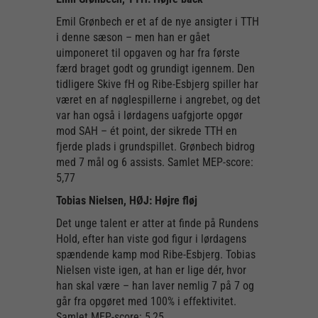
Emil Grønbech er et af de nye ansigter i TTH
i denne sæson – men han er gået
uimponeret til opgaven og har fra første
færd braget godt og grundigt igennem. Den
tidligere Skive fH og Ribe-Esbjerg spiller har
været en af nøglespillerne i angrebet, og det
var han også i lørdagens uafgjorte opgør
mod SAH – ét point, der sikrede TTH en
fjerde plads i grundspillet. Grønbech bidrog
med 7 mål og 6 assists. Samlet MEP-score:
5,77
Tobias Nielsen, HØJ: Højre fløj
Det unge talent er atter at finde på Rundens
Hold, efter han viste god figur i lørdagens
spændende kamp mod Ribe-Esbjerg. Tobias
Nielsen viste igen, at han er lige dér, hvor
han skal være – han laver nemlig 7 på 7 og
går fra opgøret med 100% i effektivitet.
Samlet MEP-score: 5,25