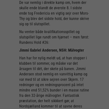
De var nemlig i direkte kamp om, hvem der
skulle ende blandt de øverste 8. I sidste
ende tog Fredericia en vigtig sejr over Mors-
Thy og blev det sidste hold, der kunne skrive
sig op til slutspillet.
Nu venter både kvalifikationsspillet og
slutspillet lige rundt om hjørnet – men først:
Rundens Hold #26:
Jimmi Gabriel Andersen, NSH: Målvogter
Han har for nylig meldt ud, at han stopper i
klubben til sommer, og måske var det
årsagen til dét, der skete på banen. Jimmi
Andersen stod nemlig en vanvittig kamp og
var med til at sikre sejren over Skjern. 17
redninger og en redningsprocent på intet
mindre end 51,52% bunder i en masse rutine
fra den 32-årige målvogter. Fantastisk
præstation, der helt sikkkert gør, at
Nordsjælland kommer til at savne deres