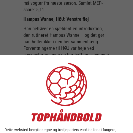
målvogter fra næste sæson. Samlet MEP-
score: 5,11
Hampus Wanne, HØJ: Venstre fløj
Han behøver en sjældent en introduktion,
den rutineret Hampus Wanne – og det gør
han heller ikke i den her sammenhæng.
Forventningerne til HØJ var høje ved
sæsonstarten, men de har haft en svingende
sæson, hvor de har skullet finde deres plads
i Bambuni Herreligaen. Wanne & co. skal nu
spille kvalifikationsspil resten af sæsonen,
og mon ikke Wanne kan trække sin rutine
med i de kampe? I det dramatiske opgør
mod Ribe-Esbjerg lavede venstre fløjen 8 på
8. Samlet MEP-score: 5,35
Emil Lærke, SAH: Venstre back
Emil Lærke og SAH har spillet en magisk
sæson indtil videre, hvilket har resulteret i
Dette websted benytter egne og tredjeparters cookies for at fungere,
en anden plads i grundspillet. I lørdagens