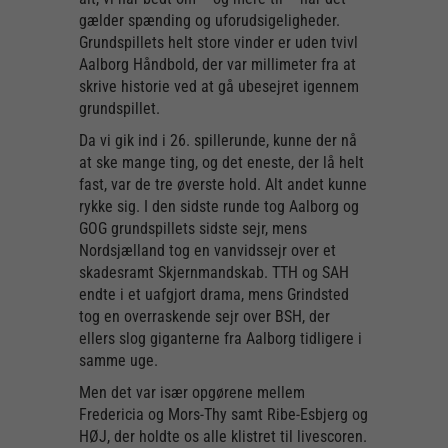
gælder spænding og uforudsigeligheder.
Grundspillets helt store vinder er uden tvivl
Aalborg Håndbold, der var millimeter fra at
skrive historie ved at gå ubesejret igennem
grundspillet.
Da vi gik ind i 26. spillerunde, kunne der nå
at ske mange ting, og det eneste, der lå helt
fast, var de tre øverste hold. Alt andet kunne
rykke sig. I den sidste runde tog Aalborg og
GOG grundspillets sidste sejr, mens
Nordsjælland tog en vanvidssejr over et
skadesramt Skjernmandskab. TTH og SAH
endte i et uafgjort drama, mens Grindsted
tog en overraskende sejr over BSH, der
ellers slog giganterne fra Aalborg tidligere i
samme uge.
Men det var især opgørene mellem
Fredericia og Mors-Thy samt Ribe-Esbjerg og
HØJ, der holdte os alle klistret til livescoren.