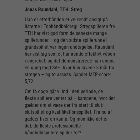
Jonas Raundahl, TTH: Streg
Han er efterhånden et velkendt ansigt på
listerne i Tophåndboldregi. Stregspilleren fra
TTH har vist god form de seneste mange
spillerunder – og den sidste spillerunde i
grundspillet var ingen undtagelse. Raundahl
har vist sig som et hamrende effektivt våben
i angrebet, og det demonstrerede han endnu
en gang mod SAH, hvor han lavede 8 mål fra
stregen – og to assists. Samlet MEP-score:
5,72
Om få dage går vi ind i den periode, de
fleste spillere venter på – kampene, hvor det
gælder om at være der fra start til slut:
slutspillet og kvalifikationsspillet. Fra nu af
gælder hver en kamp. Og mon ikke det er
det, de fleste professionelle
håndboldspillere spiller for?