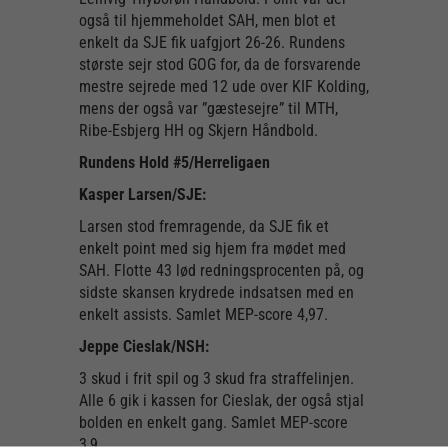
også til hjemmeholdet SAH, men blot et
enkelt da SJE fik uafgjort 26-26. Rundens
største sejr stod GOG for, da de forsvarende
mestre sejrede med 12 ude over KIF Kolding,
mens der også var ”gæstesejre” til MTH,
Ribe-Esbjerg HH og Skjern Håndbold.
Rundens Hold #5/Herreligaen
Kasper Larsen/SJE:
Larsen stod fremragende, da SJE fik et
enkelt point med sig hjem fra mødet med
SAH. Flotte 43 lød redningsprocenten på, og
sidste skansen krydrede indsatsen med en
enkelt assists. Samlet MEP-score 4,97.
Jeppe Cieslak/NSH:
3 skud i frit spil og 3 skud fra straffelinjen.
Alle 6 gik i kassen for Cieslak, der også stjal
bolden en enkelt gang. Samlet MEP-score
3,9.