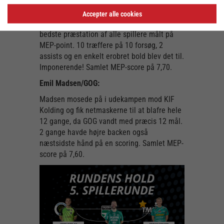
For anden runde i træk er Nielsen med på
Accepter alle cookies
Rundens Hold. Og det endda med den
bedste præstation af alle spillere målt på
MEP-point. 10 træffere på 10 forsøg, 2
assists og en enkelt erobret bold blev det til.
Imponerende! Samlet MEP-score på 7,70.
Emil Madsen/GOG:
Madsen mosede på i udekampen mod KIF
Kolding og fik netmaskerne til at blafre hele
12 gange, da GOG vandt med præcis 12 mål.
2 gange havde højre backen også
næstsidste hånd på en scoring. Samlet MEP-
score på 7,60.