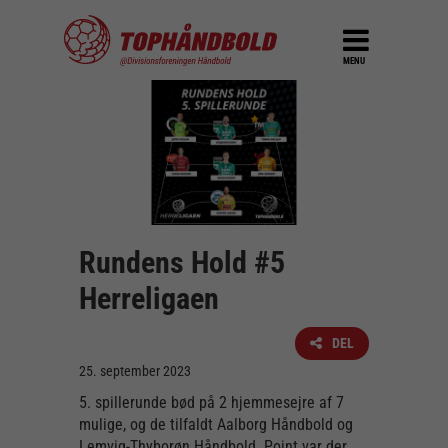
MENU
Rundens Hold #5
Herreligaen
DEL
25. september 2023
5. spillerunde bød på 2 hjemmesejre af 7
mulige, og de tilfaldt Aalborg Håndbold og
Lemvig-Thyborøn Håndbold. Point var der