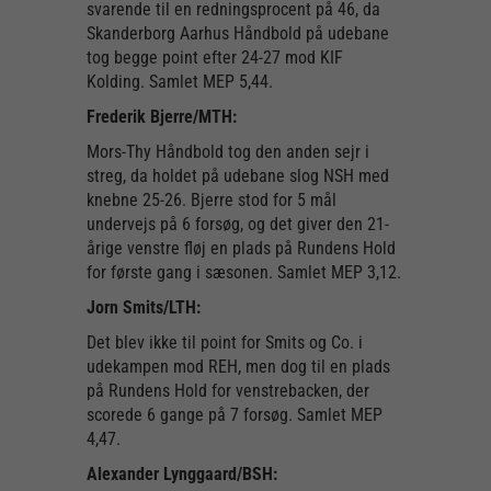
svarende til en redningsprocent på 46, da
Skanderborg Aarhus Håndbold på udebane
tog begge point efter 24-27 mod KIF
Kolding. Samlet MEP 5,44.
Frederik Bjerre/MTH:
Mors-Thy Håndbold tog den anden sejr i
streg, da holdet på udebane slog NSH med
knebne 25-26. Bjerre stod for 5 mål
undervejs på 6 forsøg, og det giver den 21-
årige venstre fløj en plads på Rundens Hold
for første gang i sæsonen. Samlet MEP 3,12.
Jorn Smits/LTH:
Det blev ikke til point for Smits og Co. i
udekampen mod REH, men dog til en plads
på Rundens Hold for venstrebacken, der
scorede 6 gange på 7 forsøg. Samlet MEP
4,47.
Alexander Lynggaard/BSH: