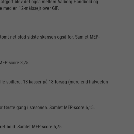
 uafgjort blev det også mellem Aalborg Håndbold og
de med en 12-målssejr over GIF.
 tomt net stod sidste skansen også for. Samlet MEP-
MEP-score 3,75.
lle spillere. 13 kasser på 18 forsøg (mere end halvdelen
or første gang i sæsonen. Samlet MEP-score 6,15.
obret bold. Samlet MEP-score 5,75.