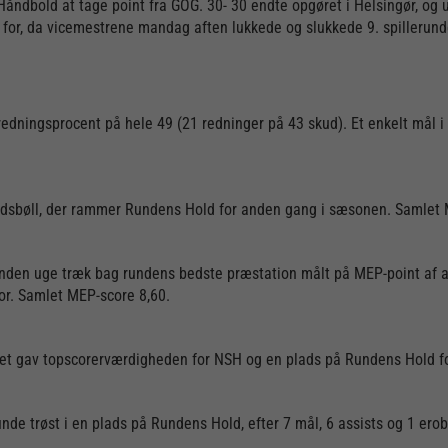
åndbold at tage point fra GOG. 30- 30 endte opgøret i Helsingør, og
 for, da vicemestrene mandag aften lukkede og slukkede 9. spillerun
edningsprocent på hele 49 (21 redninger på 43 skud). Et enkelt mål i
Madsbøll, der rammer Rundens Hold for anden gang i sæsonen. Samlet 
or anden uge træk bag rundens bedste præstation målt på MEP-point af a
or. Samlet MEP-score 8,60.
lket gav topscorerværdigheden for NSH og en plads på Rundens Hold f
inde trøst i en plads på Rundens Hold, efter 7 mål, 6 assists og 1 er