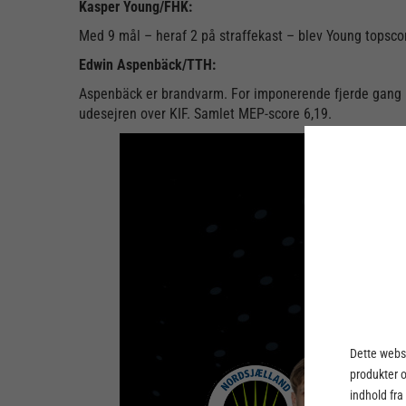
Kasper Young/FHK:
Med 9 mål – heraf 2 på straffekast – blev Young topscor
Edwin Aspenbäck/TTH:
Aspenbäck er brandvarm. For imponerende fjerde gang i t
udesejren over KIF. Samlet MEP-score 6,19.
Dette webst
produkter 
indhold fra