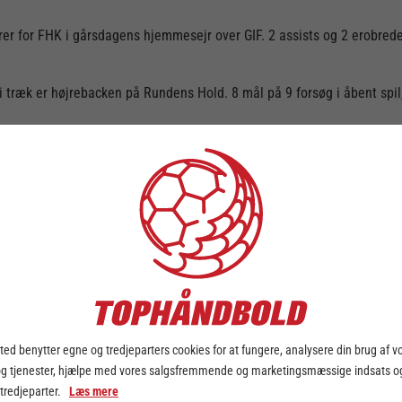
er for FHK i gårsdagens hjemmesejr over GIF. 2 assists og 2 erobrede
ræk er højrebacken på Rundens Hold. 8 mål på 9 forsøg i åbent spil, 
ed benytter egne og tredjeparters cookies for at fungere, analysere din brug af v
og tjenester, hjælpe med vores salgsfremmende og marketingsmæssige indsats og
 tredjeparter.
Læs mere