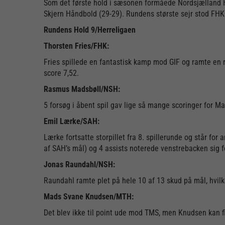
Som det første hold i sæsonen formåede Nordsjælland H
Skjern Håndbold (29-29). Rundens største sejr stod FHK
Rundens Hold 9/Herreligaen
Thorsten Fries/FHK:
Fries spillede en fantastisk kamp mod GIF og ramte en r
score 7,52.
Rasmus Madsbøll/NSH:
5 forsøg i åbent spil gav lige så mange scoringer for 
Emil Lærke/SAH:
Lærke fortsatte storpillet fra 8. spillerunde og står f
af SAH’s mål) og 4 assists noterede venstrebacken sig f
Jonas Raundahl/NSH:
Raundahl ramte plet på hele 10 af 13 skud på mål, hvi
Mads Svane Knudsen/MTH:
Det blev ikke til point ude mod TMS, men Knudsen kan f