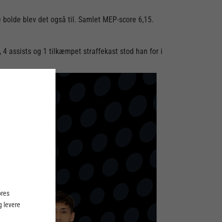
 bolde blev det også til. Samlet MEP-score 6,15.
4 assists og 1 tilkæmpet straffekast stod han for i
ores
 levere