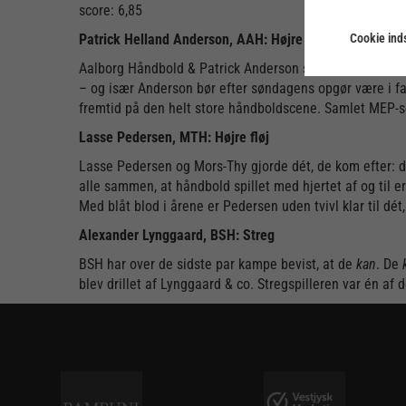
score: 6,85
Cookie inds
Patrick Helland Anderson, AAH: Højre back
Aalborg Håndbold & Patrick Anderson spillede sig til end
– og især Anderson bør efter søndagens opgør være i fan
fremtid på den helt store håndboldscene. Samlet MEP-s
Lasse Pedersen, MTH: Højre fløj
Lasse Pedersen og Mors-Thy gjorde dét, de kom efter: de
alle sammen, at håndbold spillet med hjertet af og til e
Med blåt blod i årene er Pedersen uden tvivl klar til dé
Alexander Lynggaard, BSH: Streg
BSH har over de sidste par kampe bevist, at de
kan
. De
blev drillet af Lynggaard & co. Stregspilleren var én af