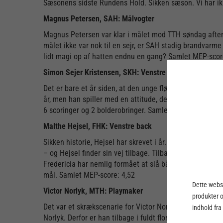
Sæsonens sidste Rundens Hold. Sikken sæson. Vi har ik
Magnus Petersen, SAH: Målvogter
Magnus Petersen var klar i målet mod TTH søndag aften
målet ikke var nok til en sejr, er SAH stadig brandvar
lidt magi op af hatten endnu en gang? Samlet MEP-scor
Simon Sejer Kristensen, SKH: Venstre fløj
Det er bare et år siden, at den unge fløjspiller vi fik si
år, men han spiller med en attitude, der skriger
erfaren
.
6 scoringer og 2 bolderobringer. Samlet MEP-score: 4,5
Malthe Hejsel, FHK: Venstre back
Sikken historie, Hejsel har skrevet i år. I efteråret bl
– og Hejsel finder sin vej tilbage. Tilbage til håndbold
Fredericia har nemlig formået at slå både Aalborg og G
mål. Samlet MEP-score: 4,52
Dette webst
Victor Norlyk, MTH: Playmaker
produkter 
Det var et skrækscenarie for Victor Norlyk, der fik meld
indhold fra
Norlyk. Derfor er han tilbage i fuldt flor, og søndag hja