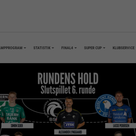
AMPPROGRAM
STATISTIK
FINAL4
SUPER CUP
KLUBSERVICE
+
+
+
+