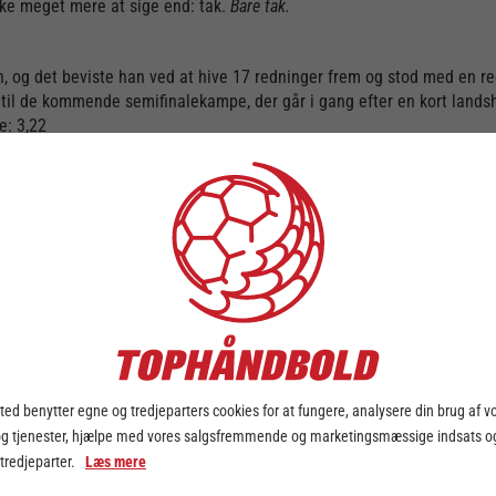
ke meget mere at sige end: tak.
Bare tak.
, og det beviste han ved at hive 17 redninger frem og stod med en r
me til de kommende semifinalekampe, der går i gang efter en kort lan
e: 3,22
n debut for Skjerns ligahold, og allerede nu viser han takter på, hvor m
 I weekenden spillede Skjern sæsonens sidste kamp. Kampen endte med
ev venstre backen alvorligt syg med hjertemuskelbetændelse og har sid
en. Tilbage til Rundens Hold. En smuk og rørende historie, der heldigvi
OG i slutspillet – og dét må da være værd at tage med sig efter en l
ed benytter egne og tredjeparters cookies for at fungere, analysere din brug af v
og tjenester, hjælpe med vores salgsfremmende og marketingsmæssige indsats og
ing om, at en hjernerystelse måske ville holde ham ude resten af sæsone
 tredjeparter.
Læs mere
lp han med at spille de blå direkte i en semifinale. 9 mål og 8 assists 