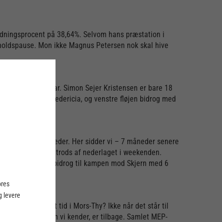
edningsprocent på 38,64%. Selvom hans præstation i
dsholdspause. Mon ikke Magnus Petersen nok skal hive
eget kvalitet han har. Simon Sejer Kristensen er bare 18
 en sejr over Fredericia, og venstre fløjen bidrog med
det ude i flere måneder. Her sidder vi – 7 måneder senere
s ender i lykke, på trods af nederlaget i weekenden.
ang sæson. Hejsel bidrog til kampen mod Skjern med 6
ores
 levere
n. En uafsluttet tid i Mors-Thy? Ikke når det står til
– Victor Norlyk, som vi kender, er tilbage. Samlet MEP-