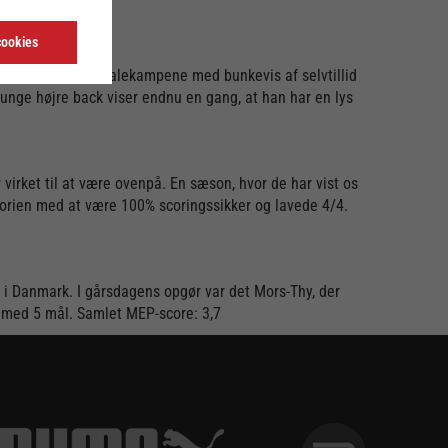
cookies
erfor ind i semifinalekampene med bunkevis af selvtillid
 unge højre back viser endnu en gang, at han har en lys
virket til at være ovenpå. En sæson, hvor de har vist os
istorien med at være 100% scoringssikker og lavede 4/4.
d i Danmark. I gårsdagens opgør var det Mors-Thy, der
en med 5 mål. Samlet MEP-score: 3,7