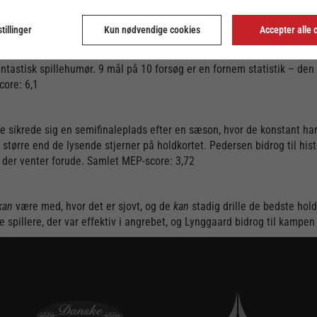
tillinger
Kun nødvendige cookies
Accepter alle 
nu en sejr i slutspillets sidste kamp. De røde og hvide fra nord går d
tastisk spillehumør. 9 mål på 10 forsøg er en fornem statistik – den
core: 6,1
 sikrede sig en semifinaleplads efter en sæson, hvor de konstant har 
r større end de lysende stjerner på holdkortet. Pedersen bidrog til h
t, der venter forude. Samlet MEP-score: 3,72
kan
være med, hvor det er sjovt, og de
kan
stadig drille de bedste hol
 de spillere, der var effektiv i angrebet, og Lynggaard bidrog til kamp