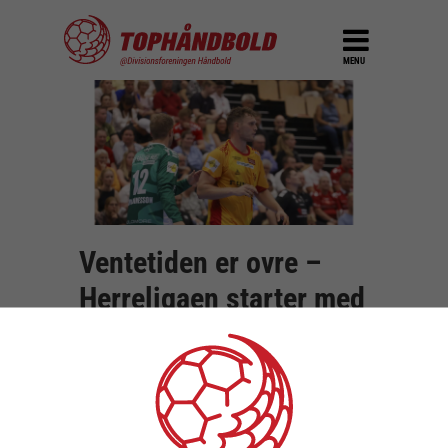
MENU
Ventetiden er ovre –
Herreligaen starter med
et brag i aften
DEL
3. september 2024
En lang sommerpause er endelig forbi, og i