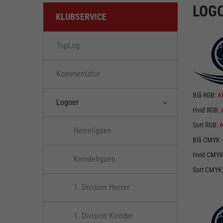
LOGO
KLUBSERVICE
TopLog
Kommentator
Blå RGB:
A
Logoer
Hvid RGB:
Sort RGB:
A
Herreligaen
Blå CMYK:
Hvid CMY
Kvindeligaen
Sort CMYK
1. Division Herrer
1. Division Kvinder