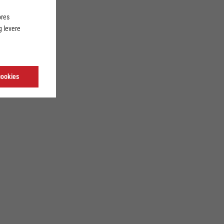
ores
 levere
cookies