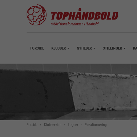
FORSIDE
KLUBBER
NYHEDER
STILLINGER
K
+
+
+
Forside
Klubservice
Logoer
Pokalturnering