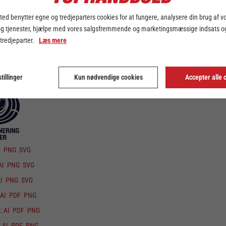
I
PNG
SVG
ed benytter egne og tredjeparters cookies for at fungere, analysere din brug af v
AI
PDF
PNG
og tjenester, hjælpe med vores salgsfremmende og marketingsmæssige indsats og
K:
AI
PDF
PNG
 tredjeparter.
Læs mere
:
AI
PDF
PNG
tillinger
Kun nødvendige cookies
Accepter alle 
I
PNG
SVG
AI
PNG
SVG
I
PNG
SVG
AI
PDF
PNG
K:
AI
PDF
PNG
:
AI
PDF
PNG