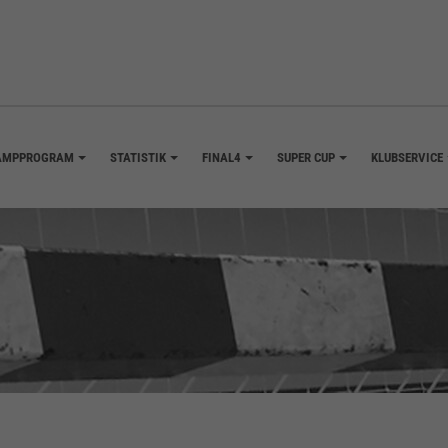
AMPPROGRAM
STATISTIK
FINAL4
SUPER CUP
KLUBSERVICE
+
+
+
+