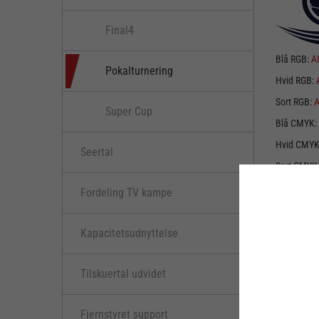
Final4
Blå RGB:
A
Pokalturnering
Hvid RGB:
Sort RGB:
A
Super Cup
Blå CMYK:
Hvid CMY
Seertal
Sort CMYK
Fordeling TV kampe
Kapacitetsudnyttelse
Tilskuertal udvidet
Blå RGB:
A
Hvid RGB:
Fjernstyret support