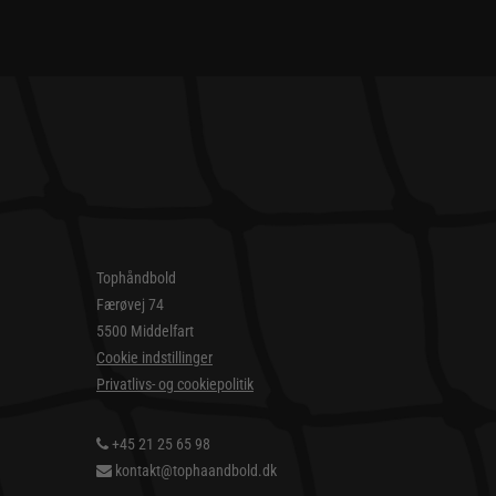
Tophåndbold
Færøvej 74
5500 Middelfart
Cookie indstillinger
Privatlivs- og cookiepolitik
+45 21 25 65 98
kontakt@tophaandbold.dk