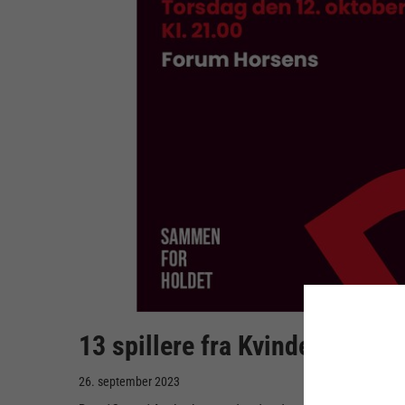
13 spillere fra Kvindeligaen u
26. september 2023