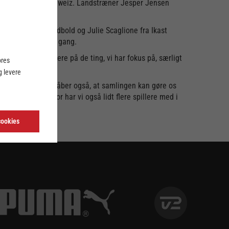
trig, Ungarn og Schweiz. Landstræner Jesper Jensen
eligaen.
r fra Odense Håndbold og Julie Scaglione fra Ikast
dtages for første gang.
ren og arbejde videre på de ting, vi har fokus på, særligt
ores
 levere
l EM 2024, men jeg håber også, at samlingen kan gøre os
lige ting af. Derfor har vi også lidt flere spillere med i
cookies