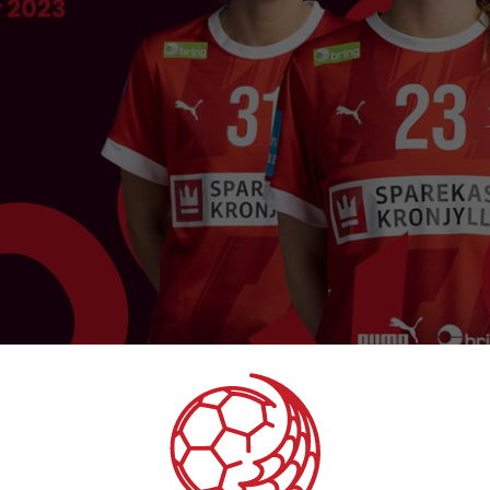
dtaget til Kvindelandsholdets trup