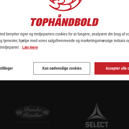
ld Kosovo i de første to kvalifikationskampe frem mod EM 2024 i Øs
 to danske sejre og blandt de i alt 19 udtagne spillere er 13 fra Kvind
 Jensen også fundet plads til blandt andre bagspilleren Helena Elve
 samt Alberte Kielstrup Madsen fra Nykøbing-Falster Håndbold, der u
april, så jeg glæder mig selvfølgelig til at være tilbage i landsholdslej
ed benytter egne og tredjeparters cookies for at fungere, analysere din brug af v
sen og fortsætter:
og tjenester, hjælpe med vores salgsfremmende og marketingsmæssige indsats og
 tredjeparter.
Læs mere
fire point i de to kampe og tage et stort skridt mod kvalifikationen ti
, at de her to kampe er altafgørende, men vi vil gerne prøve lidt forskel
tillinger
Kun nødvendige cookies
Accepter alle 