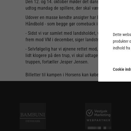
Den 12. og 14. oktober møder det danske kvindelandsho
udtog mandag de spillere, der skal være med til at sikre
Udover en masse kendte ansigter har landstræner Jesper
Håndbold - som begge gør comeback i landsholdslejren -
- Sidst vi var samlet med landsholdet, var helt tilbage i 
Dette webst
frem mod VM i december, siger landstræner Jesper Jen
produkter 
indhold fra
- Selvfølgelig har vi øjnene rettet mod, at vi skal have 
lidt klogere på den trup, vi skal udtage til VM. Ikke fordi
truppen, fortæller Jesper Jensen.
Cookie inds
Billetter til kampen i Horsens kan købes
her