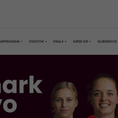
AMPPROGRAM
STATISTIK
FINAL4
SUPER CUP
KLUBSERVICE
+
+
+
+