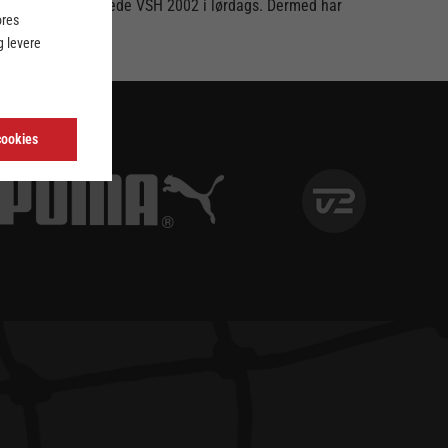
benhavnerne besejrede VSH 2002 i lørdags. Dermed har
ores
 levere
cookies