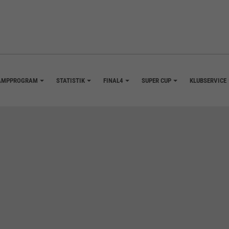
AMPPROGRAM
STATISTIK
FINAL4
SUPER CUP
KLUBSERVICE
+
+
+
+