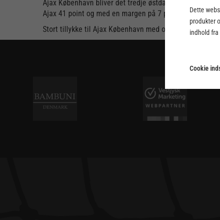
Ajax København bliver det tredje østdanske hold i Pri
Dette webst
Ajax 41 point og med en margen på 7 point til nummer 2
produkter 
Stort tillykke til Ajax København med oprykningen!
indhold fra
Cookie inds