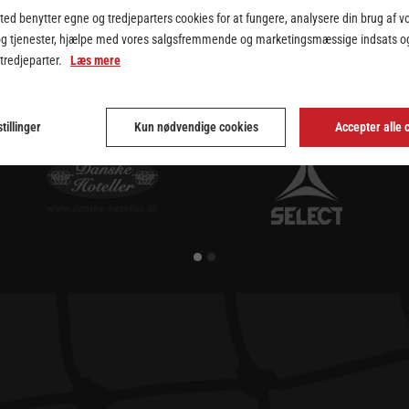
mo Tours ligaen efter sommerferien. Det blev en kendsgerning, da kø
ed benytter egne og tredjeparters cookies for at fungere, analysere din brug af v
 (Hadsten Sports Klub) og kun 3 kampe tilbage er sagen klar.
og tjenester, hjælpe med vores salgsfremmende og marketingsmæssige indsats og
 tredjeparter.
Læs mere
tillinger
Kun nødvendige cookies
Accepter alle 