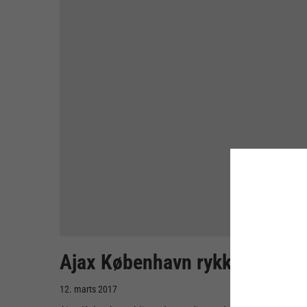
Ajax København rykker op i Pr
12. marts 2017