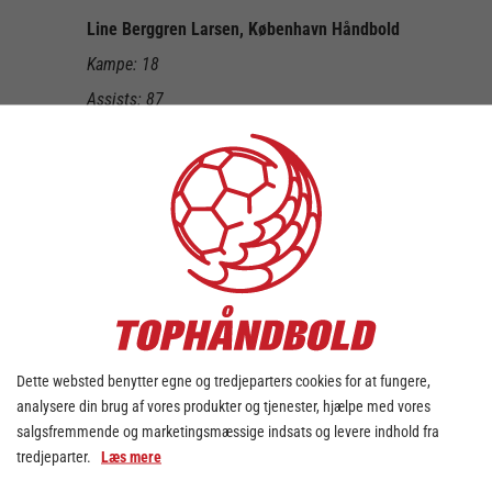
Line Berggren Larsen, København Håndbold
Kampe: 18
Assists: 87
Mål: 97
Jana Mittún, Viborg HK
Kampe: 17
Assists: 76
Mål: 67
Thale Rushfeldt Deila, Odense Håndbold
Kampe: 18
Assists: 69
Dette websted benytter egne og tredjeparters cookies for at fungere,
analysere din brug af vores produkter og tjenester, hjælpe med vores
Mål: 67
salgsfremmende og marketingsmæssige indsats og levere indhold fra
Helene Fauske, Odense Håndbold
tredjeparter.
Læs mere
Kampe: 18