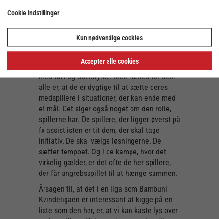
Cookie indstillinger
Assists: 68
Mål: 75
Kun nødvendige cookies
At være en dygtig assistspiller har dog ikke
en facitliste. Nogle dirigerer angrebsspillet
Accepter alle cookies
med ro. Andre skaber ubalance i forsvaret
med fart og duelstyrke. Men fælles for dem
alle er, at de er dygtige til at sætte deres
medspillere i situationer, der kan ende med
et mål. Det siger også noget om den rolle,
spillerne har. De spillere, der ligger øverst på
fx assistlisten er tit dem, der skal tage
initiativ. De skal vælge løsningerne. De
sætter tempoet. Og i de kampe, hvor det
virkelig gælder, er det ofte de her spillere,
der får angrebsspillet til at hænge sammen.
Årsagen til, at det i en liga som Bambuni
Kvindeligaen er interessant at kigge på en
liste som den her, er, at vi kan kaste lys over