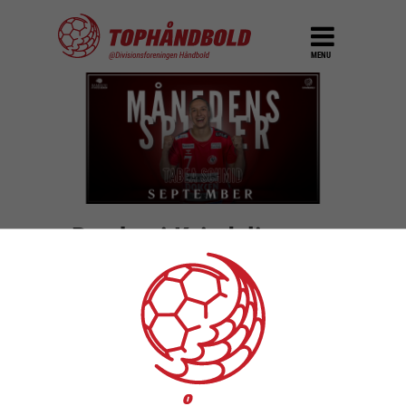
MENU
Bambuni Kvindeligaen:
Månedens spiller,
september
DEL
3. oktober 2025
Hun har
’’kun’’
spillet i den danske liga siden