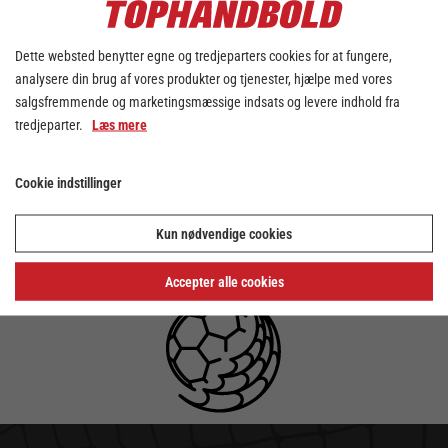
2023, men hendes navn er allerede nu
indgraveret i dansk håndboldhistorie. Derfor
Dette websted benytter egne og tredjeparters cookies for at fungere,
er det nok ingen overraskelse, at hun er den
første, vi kan kåre som månedens spiller i
analysere din brug af vores produkter og tjenester, hjælpe med vores
denne sæson, da hun allerede nu har været
salgsfremmende og marketingsmæssige indsats og levere indhold fra
på Rundens Hold 3 ud af 4 gange.
tredjeparter.
Læs mere
Hun er…
Tabea Schmid.
Cookie indstillinger
Den knivskarpe stregspiller fra Team Esbjerg
siger farvel til september måned med en
scoringsprocent på 90% og en samlet MEP-
Kun nødvendige cookies
score på 18,13.
Accepter alle cookies