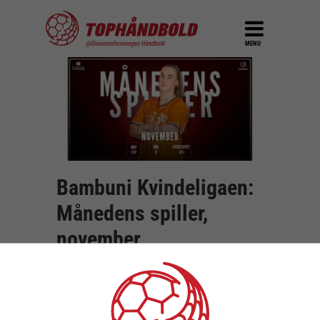
MENU
Bambuni Kvindeligaen:
Månedens spiller,
november
DEL
2. december 2025
Godt nok har holdene kun spillet 2 kampe i