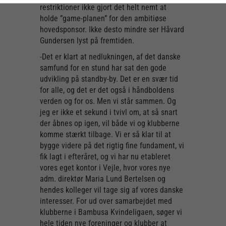
restriktioner ikke gjort det helt nemt at
holde ”game-planen” for den ambitiøse
hovedsponsor. Ikke desto mindre ser Håvard
Gundersen lyst på fremtiden.
-Det er klart at nedlukningen, af det danske
samfund for en stund har sat den gode
udvikling på standby-by. Det er en svær tid
for alle, og det er det også i håndboldens
verden og for os. Men vi står sammen. Og
jeg er ikke et sekund i tvivl om, at så snart
der åbnes op igen, vil både vi og klubberne
komme stærkt tilbage. Vi er så klar til at
bygge videre på det rigtig fine fundament, vi
fik lagt i efteråret, og vi har nu etableret
vores eget kontor i Vejle, hvor vores nye
adm. direktør Maria Lund Bertelsen og
hendes kolleger vil tage sig af vores danske
interesser. For ud over samarbejdet med
klubberne i Bambusa Kvindeligaen, søger vi
hele tiden nye foreninger og klubber at