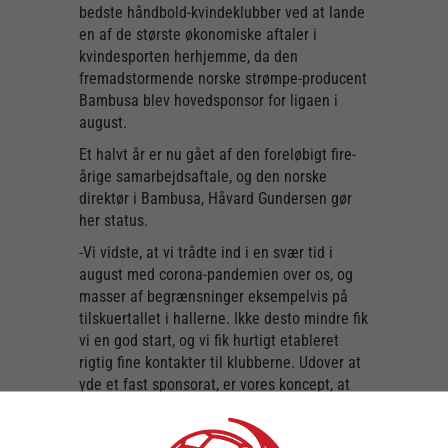
bedste håndbold-kvindeklubber ved at lande
en af de største økonomiske aftaler i
kvindesporten herhjemme, da den
fremadstormende norske strømpe-producent
Bambusa blev hovedsponsor for ligaen i
august.
Et halvt år er nu gået af den foreløbigt fire-
årige samarbejdsaftale, og den norske
direktør i Bambusa, Håvard Gundersen gør
her status.
-Vi vidste, at vi trådte ind i en svær tid i
august med corona-pandemien over os, og
masser af begrænsninger eksempelvis på
tilskuertallet i hallerne. Ikke desto mindre fik
vi en god start, og vi fik hurtigt etableret
rigtig fine kontakter til klubberne. Udover at
yde et fast sponsorat, er vores koncept, at
klubberne og deres foreninger, kan tjene
gode ekstra penge ved at være