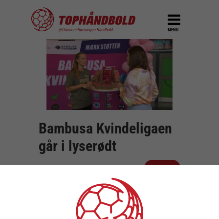
MENU
Bambusa Kvindeligaen
går i lyserødt
DEL
13. oktober 2021
Bambusa Kvindeligaens indsamling mod den
kvarte million til Støt Brysterne er i fuld
gang.