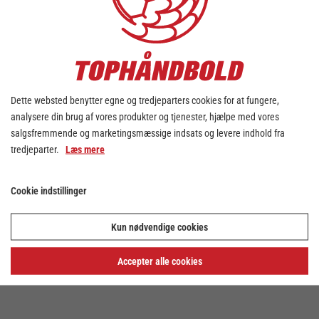
Husk at du kan hjælpe din klub og ligaen på
vej mod målet ved at købe lækre kvalitets
Bambusa sokker - kontakt din favoritklub og
hør hvordan.
Dette websted benytter egne og tredjeparters cookies for at fungere,
analysere din brug af vores produkter og tjenester, hjælpe med vores
Elementet er blokeret
salgsfremmende og marketingsmæssige indsats og levere indhold fra
tredjeparter.
Læs mere
Adgangen til elementet er blevet begrænset, da
du ikke har accepteret de påkrævede cookies.
Cookie indstillinger
Denne foranstaltning er truffet for at overholde
gældende databeskyttelseslovgivning. Du kan
få adgang til elementet ved at acceptere
Kun nødvendige cookies
cookies for elementet.
Accepter alle cookies
TILLAD COOKIES