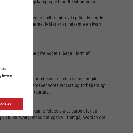
mheds-og indsamlingskampagne blandt klubberne og
lerne i de kommende spillerunder vil spille i lyserøde
år til Støt Brysterne. Målet er at indsamle en kvart
a-klubber, at kunne give noget tilbage i form af
ores
 levere
t emne som kampen mod cancer. Inden sæsonen gik i
at vi allerede nu forener vores indsats og forhåbentligt
 strømper, siger Skogrand.
cookies
 indsamlingen også kunne følges via et barometer på
 vil blive synlig, mens det også vil fremgå, hvordan det