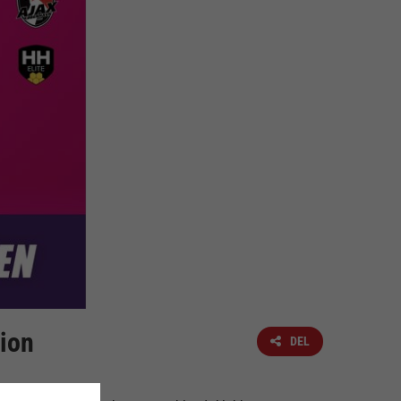
lion
DEL