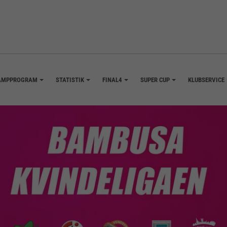
AMPPROGRAM
STATISTIK
FINAL4
SUPER CUP
KLUBSERVICE
+
+
+
+