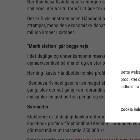
Når Bambusa Kvindeligaen i morgen sættes i gang efte
spillerne, der har til formål at øge fokus på kampen mod
Det er Divisionsforeningen Håndbold og Kvindeligaens ny
strømper, mens den økonomiske donation sker på baggrun
million kroner i oktober.
"Mærk støtten" går begge veje
I det daglige og under kampene mærker spillerne i høj gr
opmærksomhed på emnet og en stor pose penge.
Dette webst
Herning-Ikasts Håndbolds norske profil, Stine Skogrand,
produkter 
-Bambusa Kvindeligaen er en meget eksponeret platform
indhold fra
gang, blev der sat gang i en rebranding af ligaen, hvor 
indsamler en god portion penge og skaber noget opmær
Barometer
Cookie inds
Klubberne er til dagligt konkurrenter inde på banen, og
Facebook profilen ”Tophåndbold Kvinder”. Stillingen vil 
går mod målet at indsamle 250.000 kr.