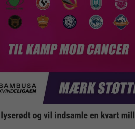
lyserødt og vil indsamle en kvart mil