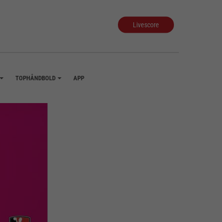
Livescore
TOPHÅNDBOLD
APP
+
+