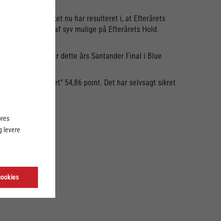
l statistik, hvilket nu har resulteret i, at Efterårets
 alt tre spillere af syv mulige på Efterårets Hold.
terårets Hold under dette års Santander Final i Blue
nders HK.
am Esbjerg ”scoret” 54,86 point. Det har selvsagt sikret
ores
 levere
cookies