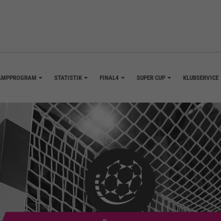
AMPPROGRAM
STATISTIK
FINAL4
SUPER CUP
KLUBSERVICE
+
+
+
+