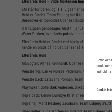
Efterårets Hold – Vilde Mortensen Ingstad er HTH Liga
EM står for døren, og HTH Ligaen er naturligvis sat på stan
Hold er fundet. Team Esbjerg har ikke alene efterårets me
Derudover er topholdet Odense Håndbold, Nykøbing Fal
HTH Ligaen genoptages først til januar, men allerede d. 
Water Dokken, hvor årets pokalvinder skal findes mell
Efterårets Hold er fundet ved hjælp af begrebet ”Most Ef
hende en plads på holdet, der ser således ud:
Efterårets Hold
Dette webst
Målvogter: Althea Reinhardt, Odense Håndbold 31,42 
produkter 
Venstre fløj: Lærke Nolsøe Pedersen, Nykøbing Falster
indhold fra
Venstre back: Estavana Polman, Team Esbjerg 47,82 M
Playmaker: Sofie Bæk Andersen, Silkeborg-Voel KFUM 
Cookie inds
Højre back: Celine Lundbye Kristiansen, Aarhus United
Højre fløj: Marit Røsberg Jacobsen, Team Esbjerg 29,7
Stregspiller: Vilde Mortensen Ingstad, Te