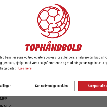
ens mest effektive
dby efter 14 spillerunder i efteråret. Alle aktioner i kampene er ført ti
st effektive spiller i skikkelse af Vilde Mortensen Ingstad, men også i
ster Håndbold, Silkeborg-Voel KFUM og Aarhus United repræsenteret.
29. + 30. december vil det være muligt at opleve 5 af spillerne på Ef
em Team Esbjerg, Nykøbing Falster Håndbold, Odense Håndbold og Ra
fective Player” (MEP). I top på MEP listen har den stærke streg fra Te
ed benytter egne og tredjeparters cookies for at fungere, analysere din brug af v
MEP
og tjenester, hjælpe med vores salgsfremmende og marketingsmæssige indsats og
 Håndbold 43,25 MEP
 tredjeparter.
Læs mere
EP
44,36 MEP
tillinger
Kun nødvendige cookies
Accepter alle 
 29,03 MEP
3 MEP
am Esbjerg 54,86 MEP