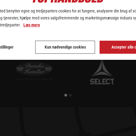
ed benytter egne og tredjeparters cookies for at fungere, analysere din brug af v
t Håndbold med årets bronzemedaljer i Bambusa Kvindeligaen. Sejren 
edet med en redningsprocent på hele 45,71.
og tjenester, hjælpe med vores salgsfremmende og marketingsmæssige indsats og
 tredjeparter.
Læs mere
, og en stor tak til begge hold for en fantastisk sæson.
tillinger
Kun nødvendige cookies
Accepter alle 