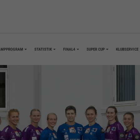
AMPPROGRAM
STATISTIK
FINAL4
SUPER CUP
KLUBSERVICE
+
+
+
+