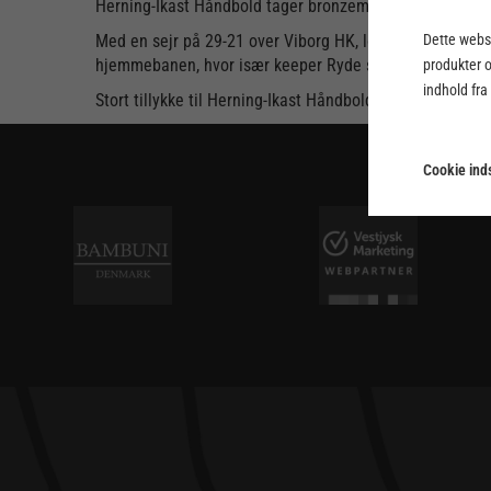
Herning-Ikast Håndbold tager bronzemedaljerne
Dette webst
Med en sejr på 29-21 over Viborg HK, løb Herning-Ikas
hjemmebanen, hvor især keeper Ryde stod stærkt i bill
produkter 
indhold fra
Stort tillykke til Herning-Ikast Håndbold med medaljerne
Cookie inds