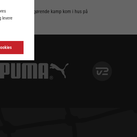
ores
i den tredje og afgørende kamp kom i hus på
 levere
cookies