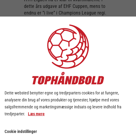
dette års udgave af EHF Cuppen, mens to
endnu er ”i live” i Champions League regi.
Viborg HK, Herning-Ikast Håndbold, Team
Esbjerg og Nykøbing Falster Håndbold
sikrede sig alle avancement til knock-out
fasen, og i morgen trækkes der lod til
kvartfinalerunden med følgende to puljer:
Pulje 1
(skal trække et hold fra pulje 2)
Team Esbjerg (DEN)
Viborg HK (DEN)
Dette websted benytter egne og tredjeparters cookies for at fungere,
HC Podravka Vegeta (CRO)
analysere din brug af vores produkter og tjenester, hjælpe med vores
salgsfremmende og marketingsmæssige indsats og levere indhold fra
Siófok KC Hungary (HUN)
tredjeparter.
Læs mere
Pulje2
(skal trække et hold fra pulje 1)
Cookie indstillinger