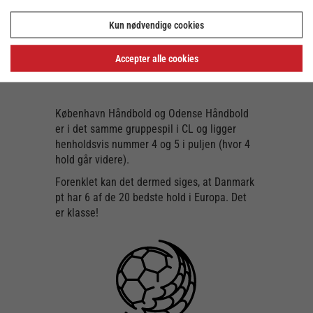
Herning-Ikast Handbold (DEN)
Nykøbing Falster Håndbold - NFH (DEN)
Kun nødvendige cookies
Storhamar Handball Elite (NOR)
Accepter alle cookies
Kuban (RUS)
København Håndbold og Odense Håndbold
er i det samme gruppespil i CL og ligger
henholdsvis nummer 4 og 5 i puljen (hvor 4
hold går videre).
Forenklet kan det dermed siges, at Danmark
pt har 6 af de 20 bedste hold i Europa. Det
er klasse!