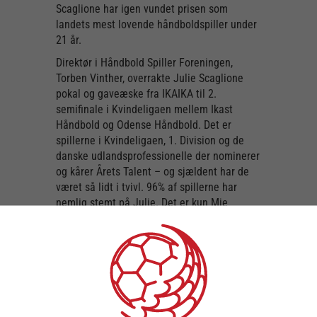
Scaglione har igen vundet prisen som
landets mest lovende håndboldspiller under
21 år.
Direktør i Håndbold Spiller Foreningen,
Torben Vinther, overrakte Julie Scaglione
pokal og gaveæske fra IKAIKA til 2.
semifinale i Kvindeligaen mellem Ikast
Håndbold og Odense Håndbold. Det er
spillerne i Kvindeligaen, 1. Division og de
danske udlandsprofessionelle der nominerer
og kårer Årets Talent – og sjældent har de
været så lidt i tvivl. 96% af spillerne har
nemlig stemt på Julie. Det er kun Mie
Højlund og Anna Kristensen der tidligere har
vundet prisen to år i træk.
Det er svært at forstå, at Julie Scaglione
stadig kun er 18 år. I sæson 2022/2023 har
hun scoret 76 mål og lavet 32 assists i 28
kampe. I august 2022 vandt hun en flot