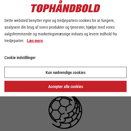
Fan-afstemning er færdig og Månedens
redning for oktober 2023 i Kvindeligaen
fundet.
Dette websted benytter egne og tredjeparters cookies for at fungere,
Stemmeperioden for Månedens Hold i
analysere din brug af vores produkter og tjenester, hjælpe med vores
Kvindeligaen for oktober er færdig, og vi
salgsfremmende og marketingsmæssige indsats og levere indhold fra
siger kæmpe tak til de mange fans, der har
tredjeparter.
Læs mere
afgivet deres stemme på månedens bedste
redning.
Cookie indstillinger
Månedens redning blev med 39,5% procent
af stemmerne Catharina Broch fra Nykøbing
Kun nødvendige cookies
F. Håndbold.
Accepter alle cookies