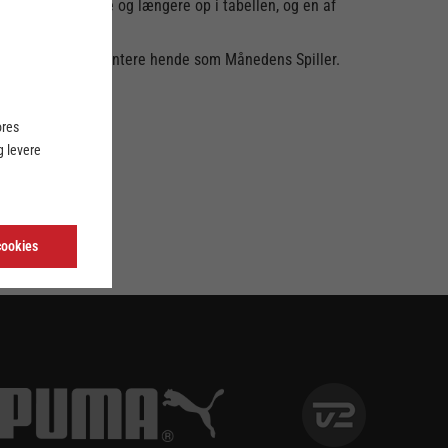
ld kommet længere og længere op i tabellen, og en af
for, vi nu kan præsentere hende som Månedens Spiller.
u Sønderjyske.
er tilbage i sig.
ores
 levere
cookies