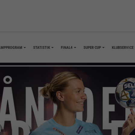
AMPPROGRAM
STATISTIK
FINAL4
SUPER CUP
KLUBSERVICE
+
+
+
+