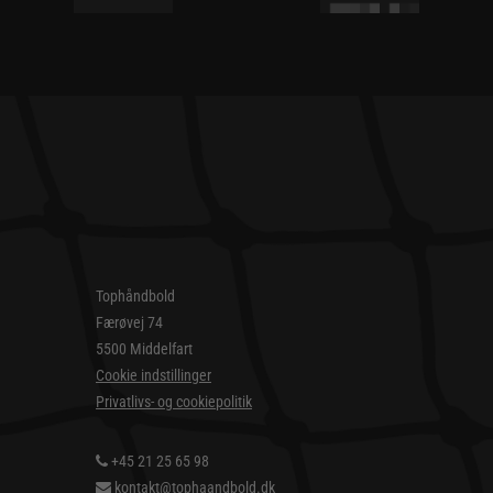
Tophåndbold
Færøvej 74
5500 Middelfart
Cookie indstillinger
Privatlivs- og cookiepolitik
+45 21 25 65 98
kontakt@tophaandbold.dk