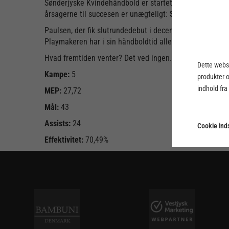
Sønderjyske Kvindehåndbold er startet 2026, som de slu
årsagerne til succesen er unægteligt:
Sarah Paulsen.
Paulsen, der fik slutrundedebut i december, spiller nem
Playmakeren har i sin håndboldtid allerede været forbi
Hvad fremtiden venter? Det ved ingen. Men med de her p
Dette webst
Kampe:
5
produkter 
indhold fra
MEP:
27,72
Mål:
43
Assists:
24
Cookie inds
Effektivitet:
70,49%