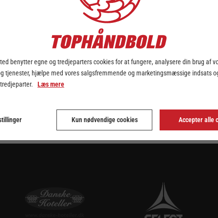
ttede 2025 – med fuld fart frem. Efter et svært efterår er sydens ho
lig på konsekvent højt niveau i den lyseblå trøje, og det er netop der
 Viborg HK, franske Jeanne d’Arc Dijon Handball, Molde HK og altså n
ræstationer er vi sikre på, at Paulsen har mange gode håndboldaktion
ed benytter egne og tredjeparters cookies for at fungere, analysere din brug af v
og tjenester, hjælpe med vores salgsfremmende og marketingsmæssige indsats og
 tredjeparter.
Læs mere
tillinger
Kun nødvendige cookies
Accepter alle 