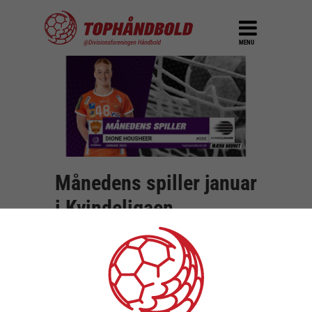
MENU
Månedens spiller januar
i Kvindeligaen
DEL
3. februar 2023
Der var fuld gang i Kvindeligaen i januar
med fem spillerunder, og den spiller, der
præsterede bedst af alle baseret på MEP-