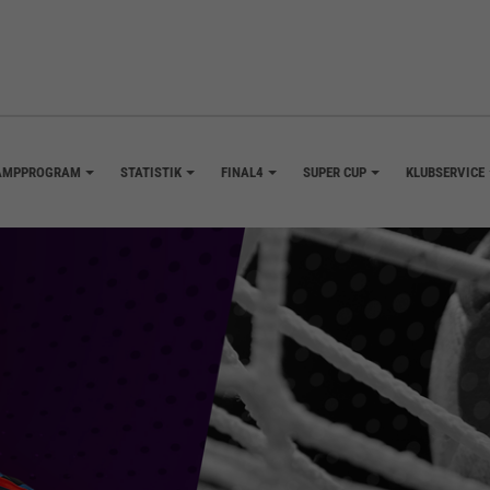
AMPPROGRAM
STATISTIK
FINAL4
SUPER CUP
KLUBSERVICE
+
+
+
+