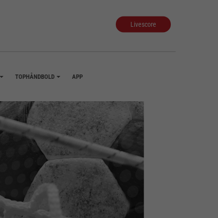
Livescore
TOPHÅNDBOLD
APP
+
+