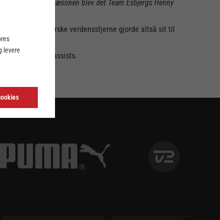
g for anden gang i sæsonen blev det Team Esbjergs Henny
t, men den norske verdensstjerne gjorde altså sit til
ores
 levere
n 9 i snit) og 24 assists.
cookies