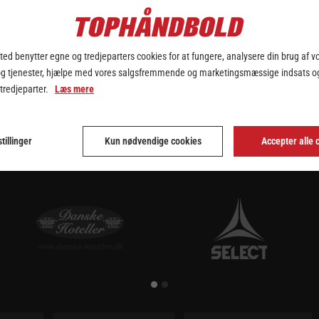
Kvindeligaen baseret på MEP-pointsystemet (Most Effective Player), o
ndbold for næsen af netop Team Esbjerg og Reistad snuppede DM-gulde
ed benytter egne og tredjeparters cookies for at fungere, analysere din brug af v
og tjenester, hjælpe med vores salgsfremmende og marketingsmæssige indsats og
14 assists, mens det samlet over 6 kampe i maj blev til 53 mål (næste
 tredjeparter.
Læs mere
l weekenden, hvor Team Esbjerg deltager i Champions League Final4.
ler i maj i Bambusa Kvindeligaen!
tillinger
Kun nødvendige cookies
Accepter alle 