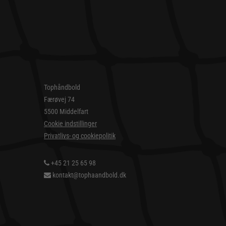
Tophåndbold
Færøvej 74
5500 Middelfart
Cookie indstillinger
Privatlivs- og cookiepolitik
+45 21 25 65 98
kontakt@tophaandbold.dk