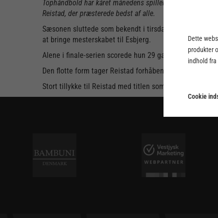
Tophåndbold har kåret månedens spiller i maj i Bambusa 
Reistad, der præsterede bedst af alle.
Sæsonen sluttede som bekendt i tirsdags, da Odense Hå
Dette webst
at bringe mesterskabet til Esbjerg.
produkter 
Alene i finale-serien scorede hun 29 gange og leverede 
indhold fra
Den flotte form tager Reistad forhåbentlig med sig ti
Stort tillykke til Reistad med titlen som månedens spil
Cookie inds