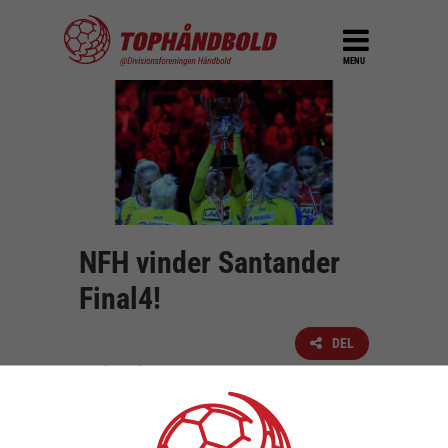
MENU
NFH vinder Santander
Final4!
DEL
30. december 2018
For første gang i klubbens historie kan NFH
kalde sig pokalmestre efter finale sejr over
Odense Håndbold på 28-26. Det meste af