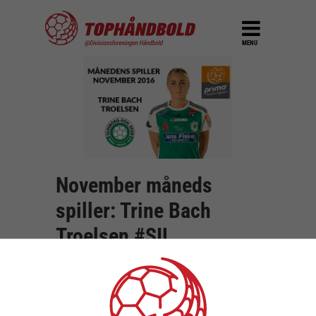
MENU
November måneds
spiller: Trine Bach
Troelsen #SIL
DEL
1. december 2016
Det er næppe gået nogens næse forbi,