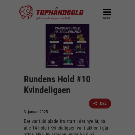
MENU
Rundens Hold #10
Kvindeligaen
DEL
3. januar 2025
Der var fuld plade fra start i det nye år, da
alle 14 hold i Kvindeligaen var i aktion i går
aftes. NFH fik skovlen under VHK på