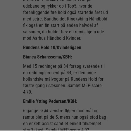
udebane og rykker op i Top5, hvor de
foranliggende fire hold også startede året ud
med sejre. Bundholdet Ringkøbing Håndbold
fik også en fin start på anden halvdel af
sæsonen, da holdet hev en remis hjem ude
mod Aarhus Håndbold Kvinder.
Rundens Hold 10/Kvindeligaen
Bianca Schanssema/KBH:
Med 15 redninger på 34 forsøg svarende til
en redningsprocent på 44, er den unge
hollandske målvogter på Rundens Hold for
første gang i sæsonen. Samlet MEP-score
4,70.
Emilie Ytting Pedersen/KBH:
6 gange skød venstre fløjen mod mål og
ramte plet på de 5, mens hun også stod bag
en enkelt assist samt et enkelt tilkæmpet
straffekast. Samlet MEP-score 4,02.