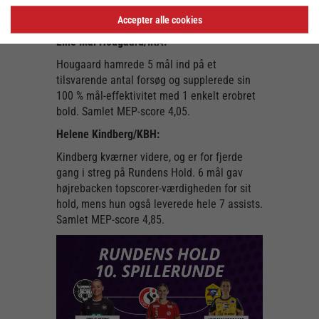
leverede 5 assists i storsejren ude over SJE.
Samlet MEP-score 7,20.
Accepter alle cookies
Line Mai Hougaard/IKA:
Hougaard hamrede 5 mål ind på et
tilsvarende antal forsøg og supplerede sin
100 % mål-effektivitet med 1 enkelt erobret
bold. Samlet MEP-score 4,05.
Helene Kindberg/KBH:
Kindberg kværner videre, og er for fjerde
gang i streg på Rundens Hold. 6 mål gav
højrebacken topscorer-værdigheden for sit
hold, mens hun også leverede hele 7 assists.
Samlet MEP-score 4,85.