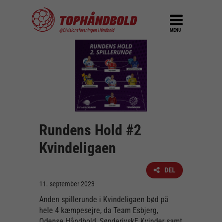
MENU
Rundens Hold #2
Kvindeligaen
DEL
11. september 2023
Anden spillerunde i Kvindeligaen bød på
hele 4 kæmpesejre, da Team Esbjerg,
Odense Håndbold, SønderjyskE Kvinder samt