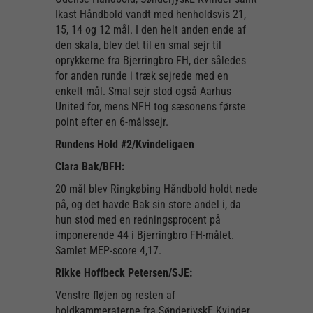
Ikast Håndbold vandt med henholdsvis 21,
15, 14 og 12 mål. I den helt anden ende af
den skala, blev det til en smal sejr til
oprykkerne fra Bjerringbro FH, der således
for anden runde i træk sejrede med en
enkelt mål. Smal sejr stod også Aarhus
United for, mens NFH tog sæsonens første
point efter en 6-målssejr.
Rundens Hold #2/Kvindeligaen
Clara Bak/BFH:
20 mål blev Ringkøbing Håndbold holdt nede
på, og det havde Bak sin store andel i, da
hun stod med en redningsprocent på
imponerende 44 i Bjerringbro FH-målet.
Samlet MEP-score 4,17.
Rikke Hoffbeck Petersen/SJE:
Venstre fløjen og resten af
holdkammeraterne fra SønderjyskE Kvinder