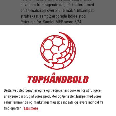
havde en fremragende dag på kontoret med
en 14-måls-sejr over SIL. 6 mål, 1 tilkæmpet
straffekast samt 2 erobrede bolde stod
Petersen for. Samlet MEP-score 5,24.
Ingvild Bakkerud/IKA:
Ikast Håndbold har fået en forrygende start
på sæsonen med to sejre i Kvindeligaen,
mens det i weekenden også blev til en flot
sejr i Champions League over de
tredobbelte forsvarende mestre fra Vipers
Kristiansand. Bakkerud har haft sin store
andel i successtarten og rammer Rundens
Hold, med den bedste præstation af alle, da
venstre backen scorede 10 gange på 13
forsøg og leverede 3 assist i sejren over
Dette websted benytter egne og tredjeparters cookies for at fungere,
HHE. Samlet MEP-score 6,97.
analysere din brug af vores produkter og tjenester, hjælpe med vores
salgsfremmende og marketingsmæssige indsats og levere indhold fra
Kaja Kamp Nielsen/TES:
tredjeparter.
Læs mere
39 mål formåede esbjergenserne at score,