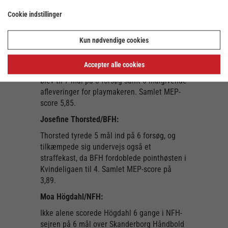
og af disse stod Kamp for 6 styks. De faldt
Cookie indstillinger
på 8 forsøg, mens stregspilleren også
fremtvang et enkelt straffekast. Samlet
MEP-score 4,27.
Kun nødvendige cookies
Line Uno/SJE:
Accepter alle cookies
Uno boltrede sig i anden spillerunde, da det
blev til 7 mål på 8 forsøg samt 6 målgivende
afleveringer for playmakeren. Samlet MEP-
score 5,85.
Josefine Thorsted/BFH:
Thorsted tyrede 5 mål ind på 6 forsøg, og
tilkæmpede sig undervejs også et
straffekast, da BFH fordoblede pointhøsten i
Kvindeligaen til 4. Samlet MEP-score på
3,89.
Moa Högdahl/NFH:
Ikke alene scorede Högdahl 6 gange i NFH-
sejren på 6 mål over Skanderborg Håndbold