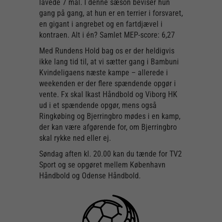
lavede 7 mål. I denne sæson beviser hun
gang på gang, at hun er en terrier i forsvaret,
en gigant i angrebet og en fartdjævel i
kontraen. Alt i én? Samlet MEP-score: 6,27
Med Rundens Hold bag os er der heldigvis
ikke lang tid til, at vi sætter gang i Bambuni
Kvindeligaens næste kampe – allerede i
weekenden er der flere spændende opgør i
vente. Fx skal Ikast Håndbold og Viborg HK
ud i et spændende opgør, mens også
Ringkøbing og Bjerringbro mødes i en kamp,
der kan være afgørende for, om Bjerringbro
skal rykke ned eller ej.
Søndag aften kl. 20.00 kan du tænde for TV2
Sport og se opgøret mellem København
Håndbold og Odense Håndbold.