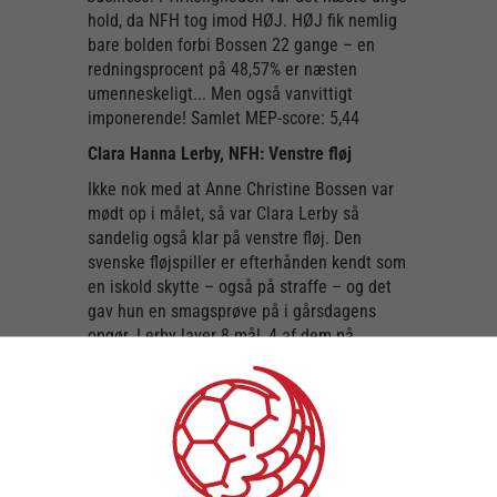
hold, da NFH tog imod HØJ. HØJ fik nemlig
bare bolden forbi Bossen 22 gange – en
redningsprocent på 48,57% er næsten
umenneskeligt... Men også vanvittigt
imponerende! Samlet MEP-score: 5,44
Clara Hanna Lerby, NFH: Venstre fløj
Ikke nok med at Anne Christine Bossen var
mødt op i målet, så var Clara Lerby så
sandelig også klar på venstre fløj. Den
svenske fløjspiller er efterhånden kendt som
en iskold skytte – også på straffe – og det
gav hun en smagsprøve på i gårsdagens
opgør. Lerby laver 8 mål, 4 af dem på
straffe. Samlet MEP-score: 5,07
Anna Hviid Bang, BFH: Venstre back
Bjerringbro spiller i øjeblikket for at holde
sig væk fra nedrykningen – og i opgøret mod
København Håndbold var især én spiller klar