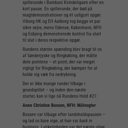
spillerunde i Bambuni Kvindeligaen efter en
kort pause. En spillerunde, der bød på
magtdemonstrationer og ét uafgjort opgør.
Viborg HK og EH Aalborg tog begge et par
sikre sejre, mens Odense, København, NFH
og Esbjerg demonstrerede kontrol fra start
til slut i deres respektive opgør.
Rundens største spænding blev bragt til os
af Sønderjyske og Ringkøbing, der måtte
dele pointene – et point, der var meget
vigtigt for Ringkøbing, der kæmper for at
holde sig væk fra nedrykning.
Der er ikke mange runder tilbage i
grundspillet – og inden den næste
starter, kan vi lige nå Rundens Hold #21:
Anne Christine Bossen, NFH: Målvogter
Bossen var tilbage efter landsholdspausen –
og lad os bare sige, at hun var
back in
business
. I virkeligheden var det næste ulige