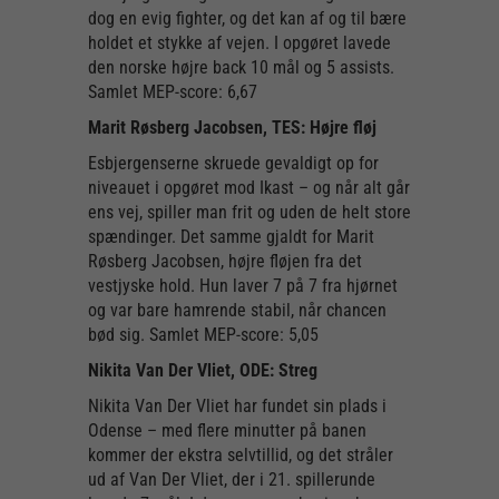
dog en evig fighter, og det kan af og til bære
holdet et stykke af vejen. I opgøret lavede
den norske højre back 10 mål og 5 assists.
Samlet MEP-score: 6,67
Marit Røsberg Jacobsen, TES: Højre fløj
Esbjergenserne skruede gevaldigt op for
niveauet i opgøret mod Ikast – og når alt går
ens vej, spiller man frit og uden de helt store
spændinger. Det samme gjaldt for Marit
Røsberg Jacobsen, højre fløjen fra det
vestjyske hold. Hun laver 7 på 7 fra hjørnet
og var bare hamrende stabil, når chancen
bød sig. Samlet MEP-score: 5,05
Nikita Van Der Vliet, ODE: Streg
Nikita Van Der Vliet har fundet sin plads i
Odense – med flere minutter på banen
kommer der ekstra selvtillid, og det stråler
ud af Van Der Vliet, der i 21. spillerunde