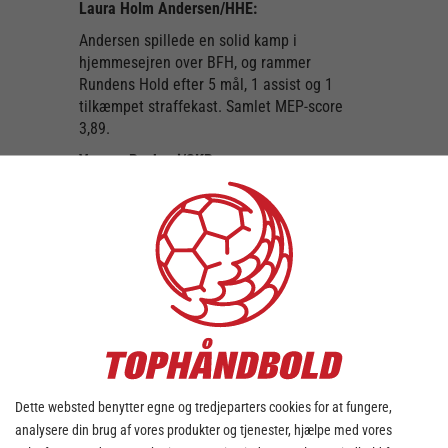
Laura Holm Andersen/HHE:
Andersen spillede en solid kamp i
hjemmesejren over BFH, og rammer
Rundens Hold efter 5 mål, 1 assist og 1
tilkæmpet straffekast. Samlet MEP-score
3,89.
Verona Rexhepi/SKB:
Rexhepi spillede en stærk kamp mod Ikast
Håndbold og stod bag 7 mål og 7 assists.
Det er fjerde gang i sæsonen, at
venstrebacken er på Rundens Hold. Samlet
MEP-score 5,15.
Tabea Schmid/KBH:
Vi taber kæben her over Schmid. Helt
vanvittige 17 mål på 17 forsøg stod
stregspilleren med 17 på ryggen for i
Dette websted benytter egne og tredjeparters cookies for at fungere,
kampen mod EHA. Præstationen, der blev
analysere din brug af vores produkter og tjenester, hjælpe med vores
krydret med 1 assist og 2 tilkæmpede