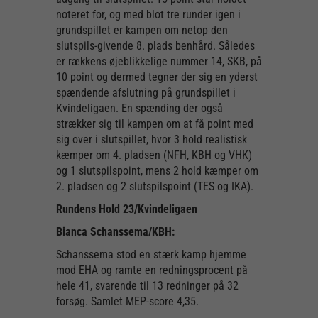
noteret for, og med blot tre runder igen i
grundspillet er kampen om netop den
slutspils-givende 8. plads benhård. Således
er rækkens øjeblikkelige nummer 14, SKB, på
10 point og dermed tegner der sig en yderst
spændende afslutning på grundspillet i
Kvindeligaen. En spænding der også
strækker sig til kampen om at få point med
sig over i slutspillet, hvor 3 hold realistisk
kæmper om 4. pladsen (NFH, KBH og VHK)
og 1 slutspilspoint, mens 2 hold kæmper om
2. pladsen og 2 slutspilspoint (TES og IKA).
Rundens Hold 23/Kvindeligaen
Bianca Schanssema/KBH:
Schanssema stod en stærk kamp hjemme
mod EHA og ramte en redningsprocent på
hele 41, svarende til 13 redninger på 32
forsøg. Samlet MEP-score 4,35.