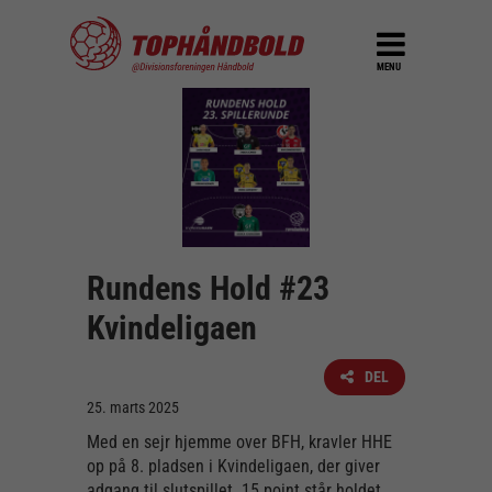
MENU
Rundens Hold #23
Kvindeligaen
DEL
25. marts 2025
Med en sejr hjemme over BFH, kravler HHE
op på 8. pladsen i Kvindeligaen, der giver
adgang til slutspillet. 15 point står holdet