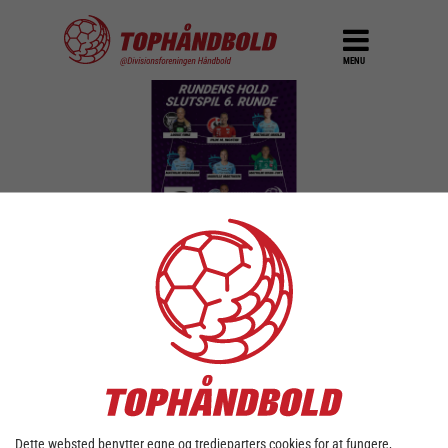
MENU
Rundens Hold
#6/Slutspil
Kvindeligaen
DEL
23. maj 2023
Dette websted benytter egne og tredjeparters cookies for at fungere,