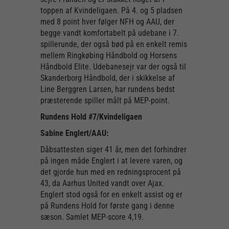
toppen af Kvindeligaen. På 4. og 5 pladsen
med 8 point hver følger NFH og AAU, der
begge vandt komfortabelt på udebane i 7.
spillerunde, der også bød på en enkelt remis
mellem Ringkøbing Håndbold og Horsens
Håndbold Elite. Udebanesejr var der også til
Skanderborg Håndbold, der i skikkelse af
Line Berggren Larsen, har rundens bedst
præsterende spiller målt på MEP-point.
Rundens Hold #7/Kvindeligaen
Sabine Englert/AAU:
Dåbsattesten siger 41 år, men det forhindrer
på ingen måde Englert i at levere varen, og
det gjorde hun med en redningsprocent på
43, da Aarhus United vandt over Ajax.
Englert stod også for en enkelt assist og er
på Rundens Hold for første gang i denne
sæson. Samlet MEP-score 4,19.