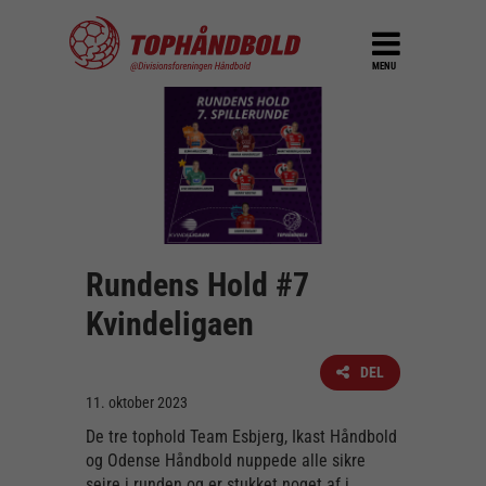
MENU
Rundens Hold #7
Kvindeligaen
DEL
11. oktober 2023
De tre tophold Team Esbjerg, Ikast Håndbold
og Odense Håndbold nuppede alle sikre
sejre i runden og er stukket noget af i