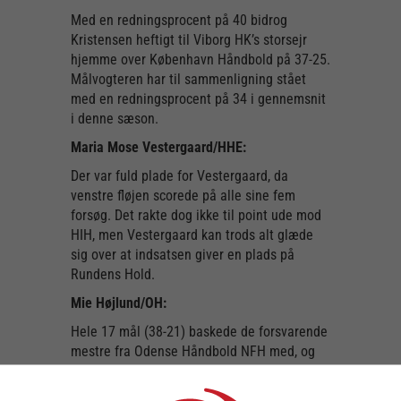
Med en redningsprocent på 40 bidrog
Kristensen heftigt til Viborg HK’s storsejr
hjemme over København Håndbold på 37-25.
Målvogteren har til sammenligning stået
med en redningsprocent på 34 i gennemsnit
i denne sæson.
Maria Mose Vestergaard/HHE:
Der var fuld plade for Vestergaard, da
venstre fløjen scorede på alle sine fem
forsøg. Det rakte dog ikke til point ude mod
HIH, men Vestergaard kan trods alt glæde
sig over at indsatsen giver en plads på
Rundens Hold.
Mie Højlund/OH:
Hele 17 mål (38-21) baskede de forsvarende
mestre fra Odense Håndbold NFH med, og
Højlund havde sin store andel i løjerne, da
landsholdsspilleren scorede 5 gange på