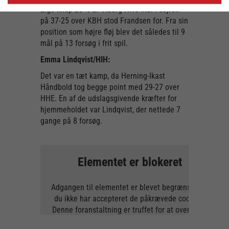
Lige knap 25 % af Viborg HK’s mål i sejren
på 37-25 over KBH stod Frandsen for. Fra sin
position som højre fløj blev det således til 9
mål på 13 forsøg i frit spil.
Emma Lindqvist/HIH:
Det var en tæt kamp, da Herning-Ikast
Håndbold tog begge point med 29-27 over
HHE. En af de udslagsgivende kræfter for
hjemmeholdet var Lindqvist, der nettede 7
gange på 8 forsøg.
Elementet er blokeret
Adgangen til elementet er blevet begrænset, da
du ikke har accepteret de påkrævede cookies.
Denne foranstaltning er truffet for at overholde
gældende databeskyttelseslovgivning. Du kan