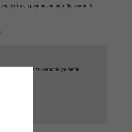
en, der fra sin position som højre fløj scorede 5
s.
ning er truffet for at overholde gældende
 for elementet.