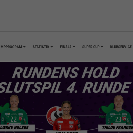
AMPPROGRAM
STATISTIK
FINAL4
SUPER CUP
KLUBSERVICE
+
+
+
+