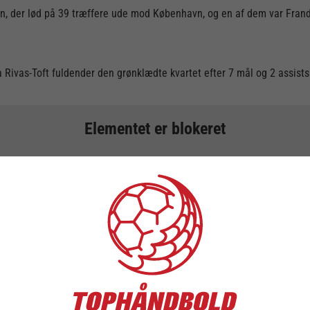
en, der lød på 39 træffere ude mod København, og en af dem var Frands
Rivas-Toft fuldender den grønklædte kvartet efter 7 mål og 2 assist
Elementet er blokeret
et, da du ikke har accepteret de påkrævede cookies. Denne foranstalt
eslovgivning. Du kan få adgang til elementet ved at acceptere cookies
TILLAD COOKIES
LÆS MERE OM COOKIES