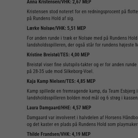
Anna Kristensen/VHK: 2,67 MEP
Kristensen stod noteret for en redningsprocent på flott
på Rundens Hold af sig.
Lærke Nolsøe/VHK: 5,51 MEP
For anden runde i træk er Nolsøe med på Rundens Hold ef
landsholdsspilleren, der også står for rundens højeste 
Kristine Breistøl/TES: 4,00 MEP
Breistøl viser fine slutspils-takter og er for anden run
på 28-35 ude mod Silkeborg-Voel.
Kaja Kamp Nielsen/TES: 4,85 MEP
Kamp spillede en fremragende kamp, da Team Esbjerg ik
landsholdsspilleren bolden mod mål og 6 strøg i kass
Laura Damgaard/HHE: 4,57 MEP
Damgaard var involveret i halvdelen af Horsens Håndbol
og det kaster en plads på Rundens Hold som playmaker
Thilde Frandsen/VHK: 4,19 MEP