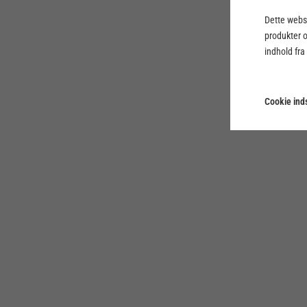
Dette webst
produkter 
indhold fra
Cookie inds