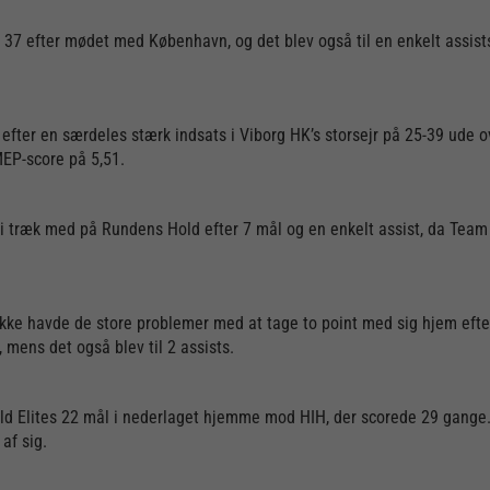
e 37 efter mødet med København, og det blev også til en enkelt assist
ter en særdeles stærk indsats i Viborg HK’s storsejr på 25-39 ude ov
MEP-score på 5,51.
de i træk med på Rundens Hold efter 7 mål og en enkelt assist, da Team
ke havde de store problemer med at tage to point med sig hjem eft
en, mens det også blev til 2 assists.
d Elites 22 mål i nederlaget hjemme mod HIH, der scorede 29 gange. 8
 af sig.