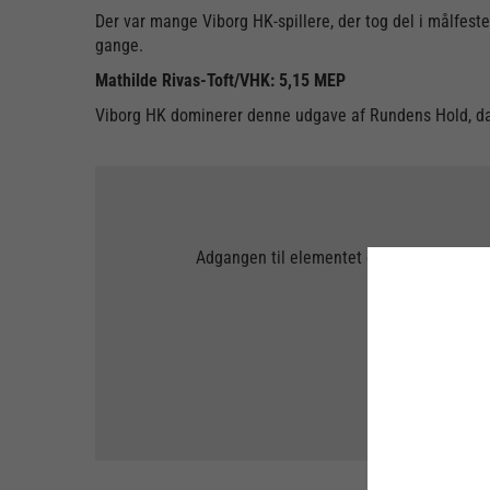
Der var mange Viborg HK-spillere, der tog del i målfest
gange.
Mathilde Rivas-Toft/VHK: 5,15 MEP
Viborg HK dominerer denne udgave af Rundens Hold, da 
Adgangen til elementet er blevet begræns
databeskyttels