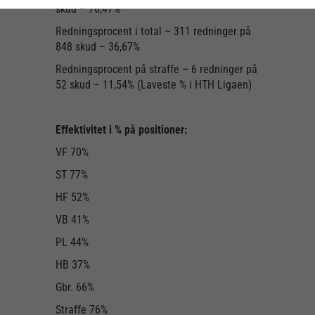
skud – 76,47%
Redningsprocent i total – 311 redninger på
848 skud – 36,67%
Redningsprocent på straffe – 6 redninger på
52 skud – 11,54% (Laveste % i HTH Ligaen)
Effektivitet i % på positioner:
VF 70%
ST 77%
HF 52%
VB 41%
PL 44%
HB 37%
Gbr. 66%
Straffe 76%