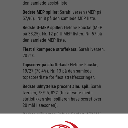
den samlede assist-liste.
Bedste MEP spiller:
Sarah Iversen (MEP på
57,96). Nr. 8 på den samlede MEP liste.
Bedste U-MEP spiller:
Helene Fauske (MEP
på 33,25). Nr. 12 på U-MEP listen. Nr. 57 på
den samlede MEP liste.
Flest tilkæmpede straffekast:
Sarah Iversen,
20 stk.
Topscorer på straffekast:
Helene Fauske,
19/27 (70,4%). Nr. 13 på den samlede
topscorerliste for flest straffescoringer.
Bedste udnyttelse procent alm. spil:
Sarah
Iversen, 78/95, 82% (for at være med i
statistikken skal spilleren have scoret over
20 mål i sæsonen).
Bedste målvogter:
Sabine Englert, 173/446
(redningsprocent på 38,8%). Nr. 3 på den
samlede målvogterliste baseret på