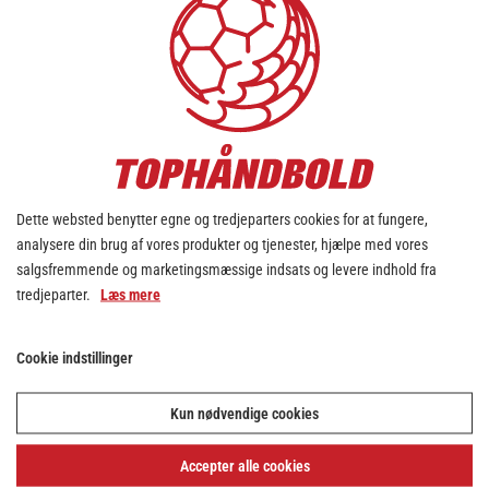
redningsprocent. (gælder over 50 skud)
Største bisse:
Sarah Iversen, 14 udvisninger
og 5 gule kort. Nr. 3 på den samlede
bisseliste.
Holdstatistikker:
621 mål i 23 kampe – Snit på 27 pr. kamp
Dette websted benytter egne og tredjeparters cookies for at fungere,
546 mål i mod i 23 kampe – Snit på 23,7 pr.
analysere din brug af vores produkter og tjenester, hjælpe med vores
kamp
salgsfremmende og marketingsmæssige indsats og levere indhold fra
tredjeparter.
Læs mere
45 udvisninger i 23 kampe – Snit på 1,96 pr.
kamp
Cookie indstillinger
249 tekniske fejl i 23 kampe – Snit på 10,83
pr. kamp
Kun nødvendige cookies
Scoringsprocent i alm. spil – 569 mål på
1003 skud – 56,73%
Accepter alle cookies
Scoringsprocent på straffe – 52 mål på 68