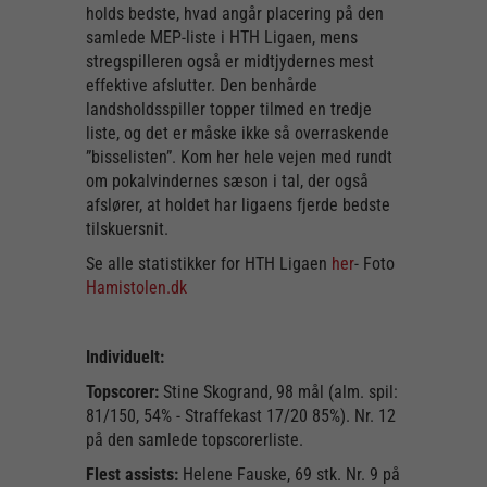
holds bedste, hvad angår placering på den
samlede MEP-liste i HTH Ligaen, mens
stregspilleren også er midtjydernes mest
effektive afslutter. Den benhårde
landsholdsspiller topper tilmed en tredje
liste, og det er måske ikke så overraskende
”bisselisten”. Kom her hele vejen med rundt
om pokalvindernes sæson i tal, der også
afslører, at holdet har ligaens fjerde bedste
tilskuersnit.
Se alle statistikker for HTH Ligaen
her
- Foto
Hamistolen.dk
Individuelt:
Topscorer:
Stine Skogrand, 98 mål (alm. spil:
81/150, 54% - Straffekast 17/20 85%). Nr. 12
på den samlede topscorerliste.
Flest assists:
Helene Fauske, 69 stk. Nr. 9 på