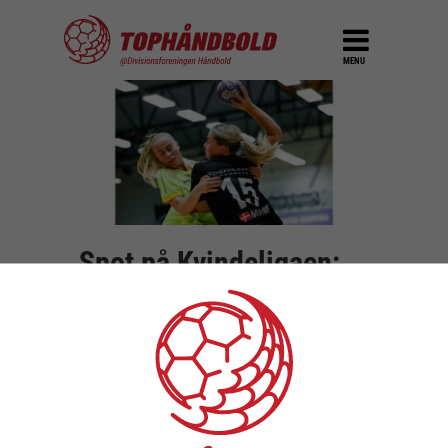
MENU
Spot på Kvindeligaen:
Mest assisterende
spillere efter 5 runder
DEL
15. oktober 2024
Der er spillet 5 runder i Kvindeligaen, og vi