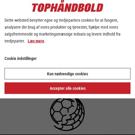
tager her et kig på Top5 over, hvilke spillere,
der har været flittigst assisterende indtil
videre. Knapt så overraskende er alle 5
Dette websted benytter egne og tredjeparters cookies for at fungere,
spillere playmakere på deres respektive
analysere din brug af vores produkter og tjenester, hjælpe med vores
hold.
salgsfremmende og marketingsmæssige indsats og levere indhold fra
Top5 på Assist-listen i Kvindeligaen per 15.
tredjeparter.
Læs mere
oktober 2024:
1: Emma Navne, KBH: 30
Cookie indstillinger
2: Henny Reistad, TES: 22
3: Line Frandsen, BFH: 22
Kun nødvendige cookies
4: Melissa Petrén, SJE: 21
5: Jana Mittún, VHK: 20
Accepter alle cookies