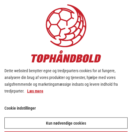
Håndbold har Team Esbjerg netop indtaget
den nationale håndbold-trone.
Sidst det var tilfældet var tilbage i 2016, og
dagens guldmedaljer fordobler klubbens
samlede DM-triumfer.
Kæmpe tillykke til Polman og Co. Smid dem
et like for den flotte præstation!
Elementet er blokeret
Dette websted benytter egne og tredjeparters cookies for at fungere,
analysere din brug af vores produkter og tjenester, hjælpe med vores
Adgangen til elementet er blevet begrænset, da
salgsfremmende og marketingsmæssige indsats og levere indhold fra
du ikke har accepteret de påkrævede cookies.
tredjeparter.
Læs mere
Denne foranstaltning er truffet for at overholde
gældende databeskyttelseslovgivning. Du kan
Cookie indstillinger
få adgang til elementet ved at acceptere
cookies for elementet.
Kun nødvendige cookies
TILLAD COOKIES