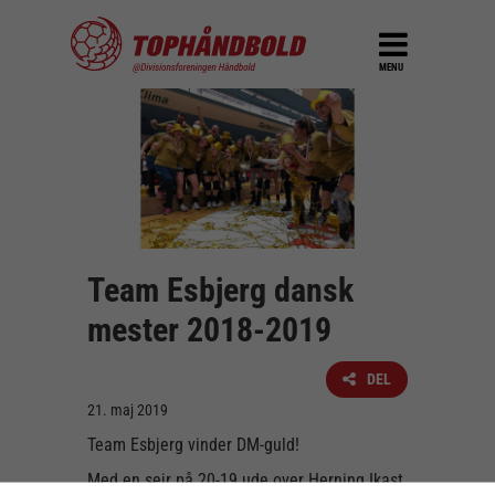
MENU
Team Esbjerg dansk
mester 2018-2019
DEL
21. maj 2019
Team Esbjerg vinder DM-guld!
Med en sejr på 20-19 ude over Herning Ikast