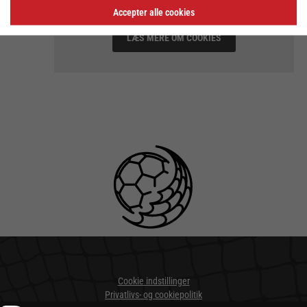
Accepter alle cookies
LÆS MERE OM COOKIES
Cookie indstillinger
Privatlivs- og cookiepolitik